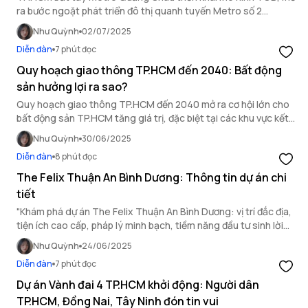
ra bước ngoặt phát triển đô thị quanh tuyến Metro số 2
TP.HCM, thúc đẩy tăng trưởng bền vững.
Như Quỳnh
02/07/2025
Diễn đàn
7 phút đọc
Quy hoạch giao thông TP.HCM đến 2040: Bất động
sản hưởng lợi ra sao?
Quy hoạch giao thông TP.HCM đến 2040 mở ra cơ hội lớn cho
bất động sản TP.HCM tăng giá trị, đặc biệt tại các khu vực kết
nối hạ tầng trọng điểm.
Như Quỳnh
30/06/2025
Diễn đàn
8 phút đọc
The Felix Thuận An Bình Dương: Thông tin dự án chi
tiết
"Khám phá dự án The Felix Thuận An Bình Dương: vị trí đắc địa,
tiện ích cao cấp, pháp lý minh bạch, tiềm năng đầu tư sinh lời
hấp dẫn.
Như Quỳnh
24/06/2025
Diễn đàn
7 phút đọc
Dự án Vành đai 4 TP.HCM khởi động: Người dân
TP.HCM, Đồng Nai, Tây Ninh đón tin vui