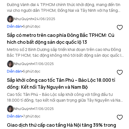
Đường Vành đai 4 TP.HCM chính thức khởi động, mang đến tin
vui cho người dân TP.HCM, Đồng Nai và Tây Ninh với hạ tầng
giao thông đột phá, thúc đẩy phát triển kinh tế.
Như Quỳnh
24/06/2025
Diễn đàn
5 phút đọc
Sắp có metro trên cao phía Đông Bắc TP.HCM: Cú
hích cho bất động sản dọc quốc lộ 13
Metro số 2 Bình Dương sắp triển khai đoạn trên cao khu Đông
Bắc TP HCM, tác động không nhỏ tới bất động sản dọc quốc lộ
13 với tiềm năng tăng giá vượt trội.
Như Quỳnh
17/06/2025
Diễn đàn
5 phút đọc
Sắp khởi công cao tốc Tân Phú – Bảo Lộc 18.000 tỉ
đồng: Kết nối Tây Nguyên và Nam Bộ
Cao tốc Tân Phú – Bảo Lộc sắp khởi công với tổng đầu tư
18.000 tỉ đồng, tạo kết nối quan trọng giữa Tây Nguyên và Nam
Bộ, thúc đẩy phát triển kinh tế vùng.
Như Quỳnh
17/06/2025
Diễn đàn
7 phút đọc
Giao dịch thứ cấp cao tầng Hà Nội tăng 39% trong