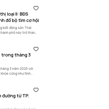
ị loại II: BĐS
nh đổ bộ tìm cơ hội
ng bất động sản Thái
thành phố này trở thành
5 trong tháng 3
 tháng 3 năm 2025 với
c khỏe cũng như tình
 hợp phong thủy nhất.
n đường từ TP.