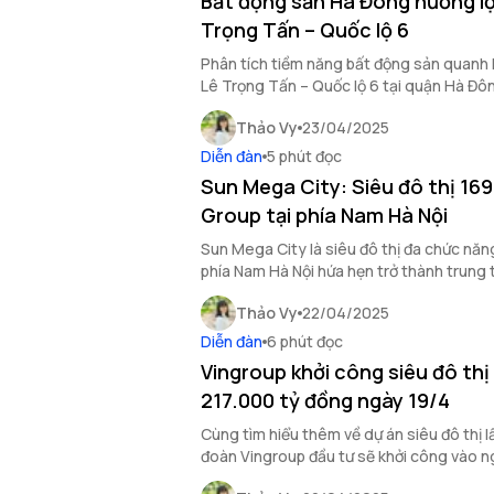
Bất động sản Hà Đông hưởng lợ
Trọng Tấn – Quốc lộ 6
Phân tích tiềm năng bất động sản quanh 
Lê Trọng Tấn – Quốc lộ 6 tại quận Hà Đôn
Thảo Vy
23/04/2025
Diễn đàn
5 phút đọc
Sun Mega City: Siêu đô thị 16
Group tại phía Nam Hà Nội
Sun Mega City là siêu đô thị đa chức năn
phía Nam Hà Nội hứa hẹn trở thành trung
vững của Thủ đô.
Thảo Vy
22/04/2025
Diễn đàn
6 phút đọc
Vingroup khởi công siêu đô thị
217.000 tỷ đồng ngày 19/4
Cùng tìm hiểu thêm về dự án siêu đô thị 
đoàn Vingroup đầu tư sẽ khởi công vào 