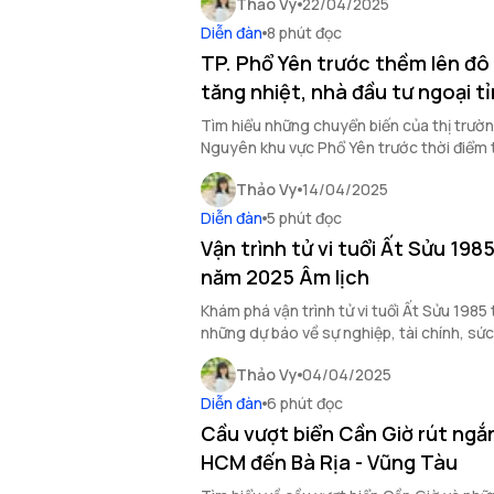
Thảo Vy
22/04/2025
Diễn đàn
8 phút đọc
TP. Phổ Yên trước thềm lên đô th
tăng nhiệt, nhà đầu tư ngoại tỉ
Tìm hiểu những chuyển biến của thị trườ
Nguyên khu vực Phổ Yên trước thời điểm 
đô thị loại II vào năm 2025.
Thảo Vy
14/04/2025
Diễn đàn
5 phút đọc
Vận trình tử vi tuổi Ất Sửu 198
năm 2025 Âm lịch
Khám phá vận trình tử vi tuổi Ất Sửu 1985
những dự báo về sự nghiệp, tài chính, sứ
duyên để đưa ra quyết định chính xác và
Thảo Vy
04/04/2025
Diễn đàn
6 phút đọc
Cầu vượt biển Cần Giờ rút ngắ
HCM đến Bà Rịa - Vũng Tàu