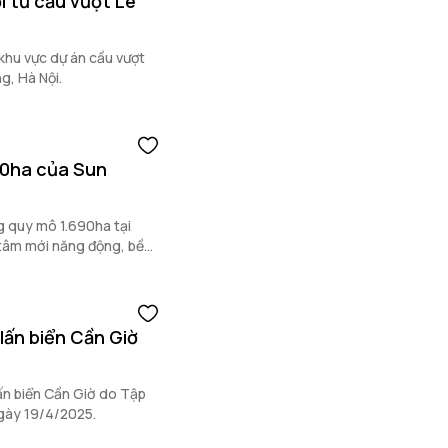
i từ cầu vượt Lê
khu vực dự án cầu vượt
g, Hà Nội.
90ha của Sun
g quy mô 1.690ha tại
 tâm mới năng động, bền
 lấn biển Cần Giờ
lấn biển Cần Giờ do Tập
ngày 19/4/2025.