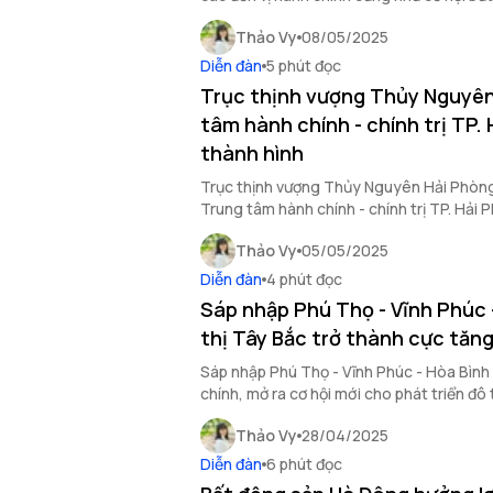
thông và các dự án nhà ở xã hội tại khu vự
Thảo Vy
08/05/2025
Diễn đàn
5 phút đọc
Trục thịnh vượng Thủy Nguyên 
tâm hành chính - chính trị TP.
thành hình
Trục thịnh vượng Thủy Nguyên Hải Phòng
Trung tâm hành chính - chính trị TP. Hải 
trọng điểm, hạ tầng bứt phá.
Thảo Vy
05/05/2025
Diễn đàn
4 phút đọc
Sáp nhập Phú Thọ - Vĩnh Phúc -
thị Tây Bắc trở thành cực tăn
Sáp nhập Phú Thọ - Vĩnh Phúc - Hòa Bình 
chính, mở ra cơ hội mới cho phát triển đô 
sản.
Thảo Vy
28/04/2025
Diễn đàn
6 phút đọc