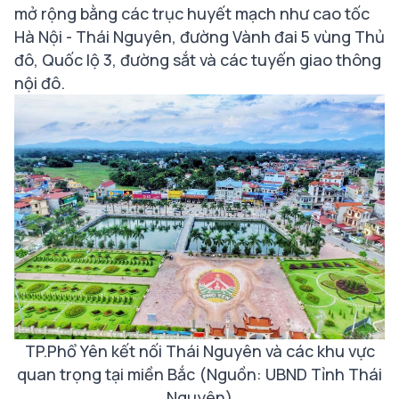
mở rộng bằng các trục huyết mạch như cao tốc
Hà Nội - Thái Nguyên, đường Vành đai 5 vùng Thủ
đô, Quốc lộ 3, đường sắt và các tuyến giao thông
nội đô.
TP.Phổ Yên kết nối Thái Nguyên và các khu vực
quan trọng tại miền Bắc (Nguồn: UBND Tỉnh Th
ái
Nguyên)