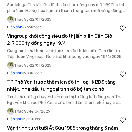
Sun Mega City là siêu đô thị đa chức năng quy mô 1.690ha tại
phía Nam Hà Nội hứa hẹn trở thành trung tâm mới năng động,
bền vững của Thủ đô.
Thảo Vy
22/04/2025
Diễn đàn
6 phút đọc
Vingroup khởi công siêu đô thị lấn biển Cần Giờ
217.000 tỷ đồng ngày 19/4
Cùng tìm hiểu thêm về dự án siêu đô thị lấn biển Cần Giờ do
Tập đoàn Vingroup đầu tư sẽ khởi công vào ngày 19/4/2025.
Thảo Vy
22/04/2025
Diễn đàn
8 phút đọc
TP. Phổ Yên trước thềm lên đô thị loại II: BĐS tăng
nhiệt, nhà đầu tư ngoại tỉnh đổ bộ tìm cơ hội
Tìm hiểu những chuyển biến của thị trường bất động sản Thái
Nguyên khu vực Phổ Yên trước thời điểm thành phố này trở
thành đô thị loại II vào năm 2025.
Thảo Vy
14/04/2025
Diễn đàn
5 phút đọc
Vận trình tử vi tuổi Ất Sửu 1985 trong tháng 3 năm