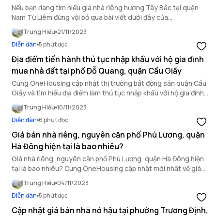
Nếu bạn đang tìm hiểu giá nhà riêng hướng Tây Bắc tại quận
Nam Từ Liêm đừng vội bỏ qua bài viết dưới đây của
OneHousing.
Trung Hiếu
21/11/2023
Diễn đàn
5 phút đọc
Địa điểm tiến hành thủ tục nhập khẩu với hộ gia đình
mua nhà đất tại phố Đỗ Quang, quận Cầu Giấy
Cùng OneHousing cập nhật thị trường bất động sản quận Cầu
Giấy và tìm hiểu địa điểm làm thủ tục nhập khẩu với hộ gia đình
mua nhà đất tại phố Đỗ Quang qua bài viết sau!
Trung Hiếu
10/11/2023
Diễn đàn
6 phút đọc
Giá bán nhà riêng, nguyên căn phố Phú Lương, quận
Hà Đông hiện tại là bao nhiêu?
Giá nhà riêng, nguyên căn phố Phú Lương, quận Hà Đông hiện
tại là bao nhiêu? Cùng OneHousing cập nhật mới nhất về giá
bất động sản quận Hà Đông qua bài viết sau.
Trung Hiếu
04/11/2023
Diễn đàn
5 phút đọc
Cập nhật giá bán nhà nở hậu tại phường Trương Định,