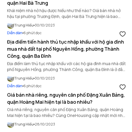
quận Hai Bà Trưng
Khái niệm nhà nở hậu được hiểu như thế nào? Giá bán nhà nở
hậu tại phường Trương Định, quận Hai Bà Trưng hiện là bao
nhiêu? Tham khảo ngay sau đây!
Trung Hiếu
30/10/2023
Diễn đàn
6 phút đọc
Địa điểm tiến hành thủ tục nhập khẩu với hộ gia đình
mua nhà đất tại phố Nguyên Hồng, phường Thành
Công, quận Ba Đình
Địa điểm làm thủ tục nhập khẩu với các hộ gia đình mua nhà đất
phố Nguyên Hồng, phường Thành Công, quận Ba Đình là ở đâu?
Tham khảo ngay sau đây!
Trung Hiếu
30/10/2023
Diễn đàn
6 phút đọc
Giá bán nhà riêng, nguyên căn phố Đặng Xuân Bảng,
quận Hoàng Mai hiện tại là bao nhiêu?
Giá nhà riêng, nguyên căn phố Đặng Xuân Bảng, quận Hoàng
Mai hiện tại là bao nhiêu? Cùng OneHousing cập nhật mới nhất
giá bất động sản quận Hoàng Mai qua bài viết sau.
Trung Hiếu
28/10/2023