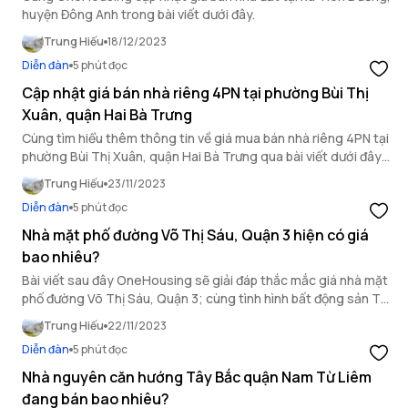
huyện Đông Anh trong bài viết dưới đây.
Trung Hiếu
18/12/2023
Diễn đàn
5 phút đọc
Cập nhật giá bán nhà riêng 4PN tại phường Bùi Thị
Xuân, quận Hai Bà Trưng
Cùng tìm hiểu thêm thông tin về giá mua bán nhà riêng 4PN tại
phường Bùi Thị Xuân, quận Hai Bà Trưng qua bài viết dưới đây
của OneHousing.
Trung Hiếu
23/11/2023
Diễn đàn
5 phút đọc
Nhà mặt phố đường Võ Thị Sáu, Quận 3 hiện có giá
bao nhiêu?
Bài viết sau đây OneHousing sẽ giải đáp thắc mắc giá nhà mặt
phố đường Võ Thị Sáu, Quận 3; cùng tình hình bất động sản TP.
HCM để bạn có thể tham khảo.
Trung Hiếu
22/11/2023
Diễn đàn
5 phút đọc
Nhà nguyên căn hướng Tây Bắc quận Nam Từ Liêm
đang bán bao nhiêu?