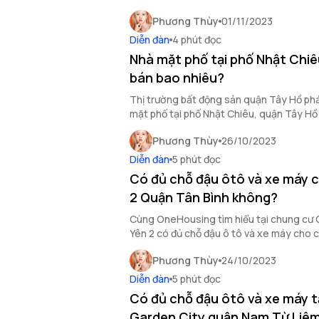
OneHousing tìm hiểu thông tin qua bài vi
Phương Thùy
01/11/2023
Diễn đàn
4 phút đọc
Nhà mặt phố tại phố Nhật Chiê
bán bao nhiêu?
Thị trường bất động sản quận Tây Hồ phát
mặt phố tại phố Nhật Chiêu, quận Tây Hồ 
Cùng tìm hiểu nhé!
Phương Thùy
26/10/2023
Diễn đàn
5 phút đọc
Có đủ chỗ đậu ôtô và xe máy 
2 Quận Tân Bình không?
Cùng OneHousing tìm hiểu tại chung cư 
Yên 2 có đủ chỗ đậu ô tô và xe máy cho c
sau đây!
Phương Thùy
24/10/2023
Diễn đàn
5 phút đọc
Có đủ chỗ đậu ôtô và xe máy t
Garden City quận Nam Từ Liê