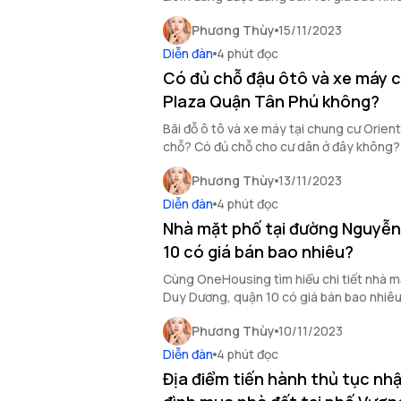
OneHousing sẽ giải đáp cho bạn những t
Phương Thùy
15/11/2023
Diễn đàn
4 phút đọc
Có đủ chỗ đậu ôtô và xe máy c
Plaza Quận Tân Phú không?
Bãi đỗ ô tô và xe máy tại chung cư Orien
chỗ? Có đủ chỗ cho cư dân ở đây không? T
sau.
Phương Thùy
13/11/2023
Diễn đàn
4 phút đọc
Nhà mặt phố tại đường Nguyễn
10 có giá bán bao nhiêu?
Cùng OneHousing tìm hiểu chi tiết nhà 
Duy Dương, quận 10 có giá bán bao nhiêu
sau đây.
Phương Thùy
10/11/2023
Diễn đàn
4 phút đọc
Địa điểm tiến hành thủ tục nhậ