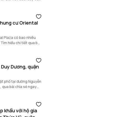
hắc mắc này.
hung cư Oriental
tal Plaza có bao nhiêu
ìm hiểu chi tiết qua bài
 Duy Dương, quận
mặt phố tại đường Nguyễn
, qua bài chia sẻ ngay
p khẩu với hộ gia