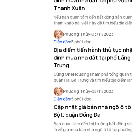
đình mua nhà đất tại phố Vươn
Thanh Xuân
Nếu bạn quan tâm đến bất động sản quận
tham khảo bài viết này để tìm hiểu địa đi
tại đây.
Phương Thùy
03/11/2023
Diễn đàn
5 phút đọc
Địa điểm tiến hành thủ tục nhậ
đình mua nhà đất tại phố Lãng 
Trưng
Cùng OneHousing khám phá tổng quan th
quận Hai Bà Trưng và tìm hiểu địa điểm là
hộ gia đình mua nhà đất tại phố Lãng Yên.
Phương Thùy
02/11/2023
Diễn đàn
5 phút đọc
Cập nhật giá bán nhà ngõ ô tô
Bột, quận Đống Đa
Bạn quan tâm đến thị trường bất động sả
là về giá mua bán nhà ngõ ô tô tại phườn