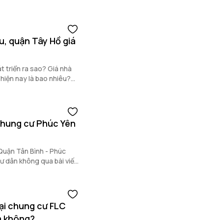
ết sau.
u, quận Tây Hồ giá
 triển ra sao? Giá nhà
hiện nay là bao nhiêu?
chung cư Phúc Yên
Quận Tân Bình - Phúc
ư dân không qua bài viết
ại chung cư FLC
m không?