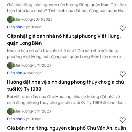
Giá nhà riêng, nhà nguyên căn hướng Đông quận Nam Từ Liêm
hiện tại là bao nhiêu? Tình hình nhà đất bất động sản quận Nam
Từ Liêm như thế nào? Cùng OneHousing cập nhật trong bài
Mai Hương
20/11/2023
viết sau.
Diễn đàn
5 phút đọc
Cập nhật giá bán nhà nở hậu tại phường Việt Hưng,
quận Long Biên
Nhà nở hậu có cấu trúc như thế nào? Giá bán nhà nở hậu tại
phường Việt Hưng, bất động sản quận Long Biên hiện nay ra
sao? Trong bài viết này OneHousing sẽ mang đến cho bạn
Mai Hương
15/11/2023
thông tin chi tiết!
Diễn đàn
4 phút đọc
Hướng đặt nhà vệ sinh đúng phong thủy cho gia chủ
tuổi Kỷ Tỵ 1989
Bài viết dưới đây của OneHousing chia sẻ hướng đặt nhà vệ
sinh đúng phong thủy cho gia chủ tuổi Kỷ Tỵ 1989 để bạn đọc
tham khảo.
Mai Hương
13/11/2023
Diễn đàn
7 phút đọc
Giá bán nhà riêng, nguyên căn phố Chu Văn An, quận