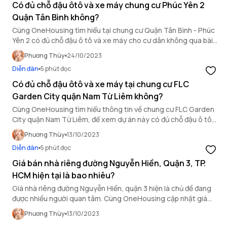
Có đủ chỗ đậu ôtô và xe máy chung cư Phúc Yên 2
Quận Tân Bình không?
Cùng OneHousing tìm hiểu tại chung cư Quận Tân Bình - Phúc
Yên 2 có đủ chỗ đậu ô tô và xe máy cho cư dân không qua bài
viết sau đây!
Phương Thùy
24/10/2023
Diễn đàn
5 phút đọc
Có đủ chỗ đậu ôtô và xe máy tại chung cư FLC
Garden City quận Nam Từ Liêm không?
Cùng OneHousing tìm hiểu thông tin về chung cư FLC Garden
City quận Nam Từ Liêm, để xem dự án này có đủ chỗ đậu ô tô
và xe máy cho cư dân không?
Phương Thùy
13/10/2023
Diễn đàn
5 phút đọc
Giá bán nhà riêng đường Nguyễn Hiền, Quận 3, TP.
HCM hiện tại là bao nhiêu?
Giá nhà riêng đường Nguyễn Hiền, quận 3 hiện là chủ đề đang
được nhiều người quan tâm. Cùng OneHousing cập nhật giá
bán loại hình bất động sản Tp. HCM này tại khu vực quận 3 ngay
Phương Thùy
13/10/2023
sau đây.