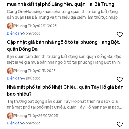
mua nhà đất tại phố Lãng Yên, quận Hai Bà Trưng
Cùng OneHousing khám phá tổng quan thị trường bất động
sản quận Hai Bà Trưng và tìm hiểu địa điểm làm thủ tục nhập
khẩu với hộ gia đình mua nhà đất tại phố Lãng Yên.
Phương Thùy
02/11/2023
Diễn đàn
5 phút đọc
Cập nhật giá bán nhà ngõ ô tô tại phường Hàng Bột,
quận Đống Đa
Bạn quan tâm đến thị trường bất động sản quận Đống Đa, đặc
biệt là về giá mua bán nhà ngõ ô tô tại phường Hàng Bột thì hãy
cùng OneHousing tìm hiểu thông tin qua bài viết sau.
Phương Thùy
01/11/2023
Diễn đàn
4 phút đọc
Nhà mặt phố tại phố Nhật Chiêu, quận Tây Hồ giá bán
bao nhiêu?
Thị trường bất động sản quận Tây Hồ phát triển ra sao? Giá
nhà mặt phố tại phố Nhật Chiêu, quận Tây Hồ hiện nay là bao
nhiêu? Cùng tìm hiểu nhé!
Phương Thùy
26/10/2023
Diễn đàn
5 phút đọc