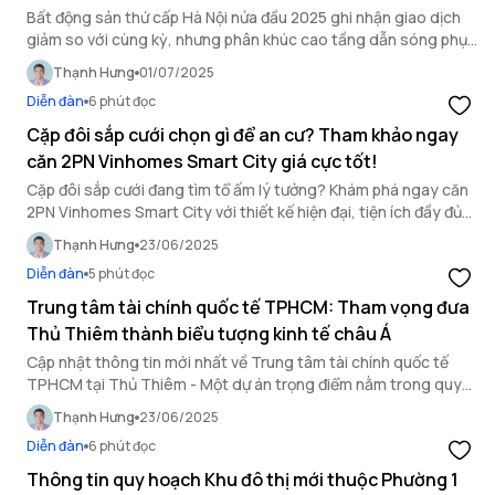
Bất động sản thứ cấp Hà Nội nửa đầu 2025 ghi nhận giao dịch
giảm so với cùng kỳ, nhưng phân khúc cao tầng dẫn sóng phục
hồi nhờ giá hợp lý và nhu cầu ở thực
Thạnh Hưng
01/07/2025
Diễn đàn
6 phút đọc
Cặp đôi sắp cưới chọn gì để an cư? Tham khảo ngay
căn 2PN Vinhomes Smart City giá cực tốt!
Cặp đôi sắp cưới đang tìm tổ ấm lý tưởng? Khám phá ngay căn
2PN Vinhomes Smart City với thiết kế hiện đại, tiện ích đầy đủ
và giá cực tốt - lựa chọn hoàn hảo để an cư và đầu tư!
Thạnh Hưng
23/06/2025
Diễn đàn
5 phút đọc
Trung tâm tài chính quốc tế TPHCM: Tham vọng đưa
Thủ Thiêm thành biểu tượng kinh tế châu Á
Cập nhật thông tin mới nhất về Trung tâm tài chính quốc tế
TPHCM tại Thủ Thiêm - Một dự án trọng điểm nằm trong quy
hoạch TPHCM với diện tích lên đến 783 ha.
Thạnh Hưng
23/06/2025
Diễn đàn
6 phút đọc
Thông tin quy hoạch Khu đô thị mới thuộc Phường 1