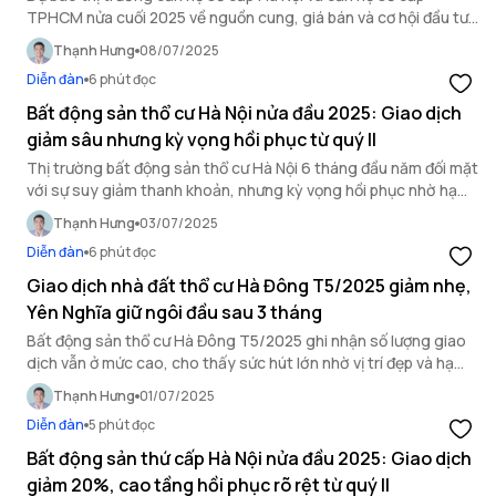
TPHCM nửa cuối 2025 về nguồn cung, giá bán và cơ hội đầu tư
trong bối cảnh thị trường dần hồi phục.
Thạnh Hưng
08/07/2025
Diễn đàn
6 phút đọc
Bất động sản thổ cư Hà Nội nửa đầu 2025: Giao dịch
giảm sâu nhưng kỳ vọng hồi phục từ quý II
Thị trường bất động sản thổ cư Hà Nội 6 tháng đầu năm đối mặt
với sự suy giảm thanh khoản, nhưng kỳ vọng hồi phục nhờ hạ
tầng vùng ven ngày càng hoàn thiện.
Thạnh Hưng
03/07/2025
Diễn đàn
6 phút đọc
Giao dịch nhà đất thổ cư Hà Đông T5/2025 giảm nhẹ,
Yên Nghĩa giữ ngôi đầu sau 3 tháng
Bất động sản thổ cư Hà Đông T5/2025 ghi nhận số lượng giao
dịch vẫn ở mức cao, cho thấy sức hút lớn nhờ vị trí đẹp và hạ
tầng kết nối tốt.
Thạnh Hưng
01/07/2025
Diễn đàn
5 phút đọc
Bất động sản thứ cấp Hà Nội nửa đầu 2025: Giao dịch
giảm 20%, cao tầng hồi phục rõ rệt từ quý II