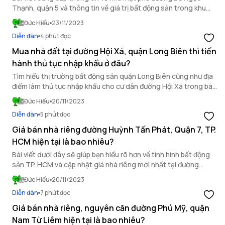
Thạnh, quận 5 và thông tin về giá trị bất động sản trong khu
vực trên.
Đức Hiếu
23/11/2023
Diễn đàn
4 phút đọc
Mua nhà đất tại đường Hội Xá, quận Long Biên thì tiến
hành thủ tục nhập khẩu ở đâu?
Tìm hiểu thị trường bất động sản quận Long Biên cũng như địa
điểm làm thủ tục nhập khẩu cho cư dân đường Hội Xá trong bài
viết dưới đây.
Đức Hiếu
20/11/2023
Diễn đàn
5 phút đọc
Giá bán nhà riêng đường Huỳnh Tấn Phát, Quận 7, TP.
HCM hiện tại là bao nhiêu?
Bài viết dưới đây sẽ giúp bạn hiểu rõ hơn về tình hình bất động
sản TP. HCM và cập nhật giá nhà riêng mới nhất tại đường
Huỳnh Tấn Phát, Quận 7.
Đức Hiếu
20/11/2023
Diễn đàn
7 phút đọc
Giá bán nhà riêng, nguyên căn đường Phú Mỹ, quận
Nam Từ Liêm hiện tại là bao nhiêu?