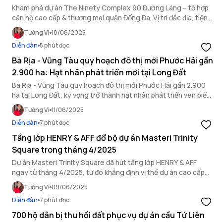
Khám phá dự án The Ninety Complex 90 Đường Láng – tổ hợp
căn hộ cao cấp & thương mại quận Đống Đa. Vị trí đắc địa, tiện
ích hiện đại, tiềm năng sinh lời.
Tường Vi
18/06/2025
Diễn đàn
5 phút đọc
Bà Rịa - Vũng Tàu quy hoạch đô thị mới Phước Hải gần
2.900 ha: Hạt nhân phát triển mới tại Long Đất
Bà Rịa - Vũng Tàu quy hoạch đô thị mới Phước Hải gần 2.900
ha tại Long Đất, kỳ vọng trở thành hạt nhân phát triển ven biển,
thu hút đầu tư và nâng tầm đô thị.
Tường Vi
11/06/2025
Diễn đàn
7 phút đọc
Tầng lớp HENRY & AFF đổ bộ dự án Masteri Trinity
Square trong tháng 4/2025
Dự án Masteri Trinity Square đã hút tầng lớp HENRY & AFF
ngay từ tháng 4/2025, từ đó khẳng định vị thế dự án cao cấp
hàng đầu tại khu vực phía Đông Thủ Đô.
Tường Vi
09/06/2025
Diễn đàn
7 phút đọc
700 hộ dân bị thu hồi đất phục vụ dự án cầu Tứ Liên