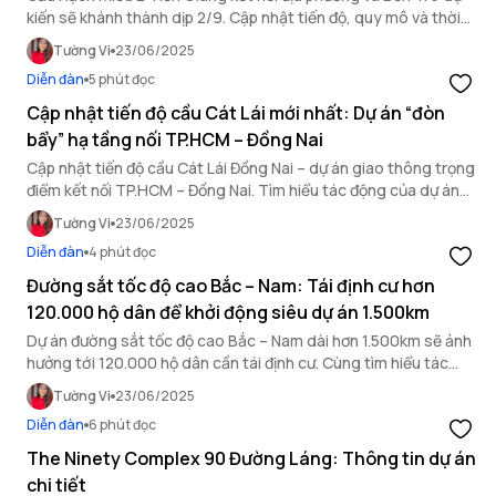
kiến sẽ khánh thành dịp 2/9. Cập nhật tiến độ, quy mô và thời
điểm cầu Rạch Miễu 2 khi nào xong.
Tường Vi
23/06/2025
Diễn đàn
5 phút đọc
Cập nhật tiến độ cầu Cát Lái mới nhất: Dự án “đòn
bẩy” hạ tầng nối TP.HCM – Đồng Nai
Cập nhật tiến độ cầu Cát Lái Đồng Nai – dự án giao thông trọng
điểm kết nối TP.HCM – Đồng Nai. Tìm hiểu tác động của dự án
đến thị trường bất động sản khu vực.
Tường Vi
23/06/2025
Diễn đàn
4 phút đọc
Đường sắt tốc độ cao Bắc – Nam: Tái định cư hơn
120.000 hộ dân để khởi động siêu dự án 1.500km
Dự án đường sắt tốc độ cao Bắc – Nam dài hơn 1.500km sẽ ảnh
hưởng tới 120.000 hộ dân cần tái định cư. Cùng tìm hiểu tác
động của siêu dự án giao thông này.
Tường Vi
23/06/2025
Diễn đàn
6 phút đọc
The Ninety Complex 90 Đường Láng: Thông tin dự án
chi tiết