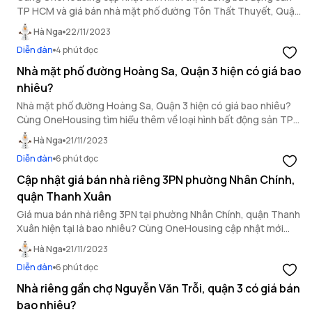
TP HCM và giá bán nhà mặt phố đường Tôn Thất Thuyết, Quận
4 qua bài viết sau!
Hà Nga
22/11/2023
Diễn đàn
4 phút đọc
Nhà mặt phố đường Hoàng Sa, Quận 3 hiện có giá bao
nhiêu?
Nhà mặt phố đường Hoàng Sa, Quận 3 hiện có giá bao nhiêu?
Cùng OneHousing tìm hiểu thêm về loại hình bất động sản TP
HCM này trong bài viết dưới đây.
Hà Nga
21/11/2023
Diễn đàn
6 phút đọc
Cập nhật giá bán nhà riêng 3PN phường Nhân Chính,
quận Thanh Xuân
Giá mua bán nhà riêng 3PN tại phường Nhân Chính, quận Thanh
Xuân hiện tại là bao nhiêu? Cùng OneHousing cập nhật mới
nhất giá bất động sản quận Thanh Xuân qua bài viết sau.
Hà Nga
21/11/2023
Diễn đàn
6 phút đọc
Nhà riêng gần chợ Nguyễn Văn Trỗi, quận 3 có giá bán
bao nhiêu?