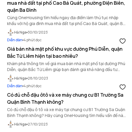
mua nhà đất tại phố Cao Bá Quát, phường Điện Biên,
quận Ba Đình
Cùng OneHousing tìm hiểu ngay địa điểm làm thủ tục nhập
khẩu với hộ gia đình mua nhà đất tại phố Cao Bá Quát, quận Ba
Đình.
Hà Nga
30/10/2023
Diễn đàn
4 phút đọc
Giá bán nhà mặt phố khu vực đường Phú Diễn, quận
Bắc Từ Liêm hiện tại bao nhiêu?
Khám phá thông tin về giá mua bán nhà mặt phố tại đường Phú
Diễn, quận Bắc Từ Liêm giúp bạn đánh giá khả năng đầu tư
trong khu vực này.
Hà Nga
28/10/2023
Diễn đàn
4 phút đọc
Có đủ chỗ đậu ôtô và xe máy chung cư B1 Trường Sa
Quận Bình Thạnh không?
Có đủ chỗ đậu ô tô và xe máy tại chung cư B1 Trường Sa Quận
Bình Thạnh không? Hãy cùng OneHousing tìm hiểu vấn đề này
ngay trong bài viết dưới đây.
Hà Nga
27/10/2023