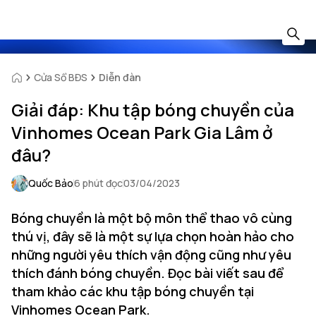
Cửa Sổ BĐS
Diễn đàn
Giải đáp: Khu tập bóng chuyền của
Vinhomes Ocean Park Gia Lâm ở
đâu?
Quốc Bảo
6 phút đọc
03/04/2023
Bóng chuyền là một bộ môn thể thao vô cùng
thú vị, đây sẽ là một sự lựa chọn hoàn hảo cho
những người yêu thích vận động cũng như yêu
thích đánh bóng chuyền. Đọc bài viết sau để
tham khảo các khu tập bóng chuyền tại
Vinhomes Ocean Park.