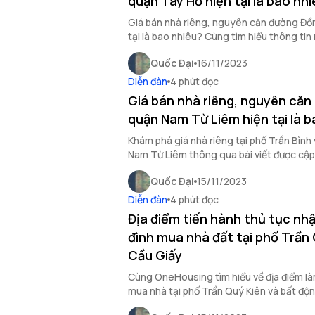
quận Tây Hồ hiện tại là bao nh
Giá bán nhà riêng, nguyên căn đường Đồ
tại là bao nhiêu? Cùng tìm hiểu thông tin 
của OneHousing.
Quốc Đại
16/11/2023
Diễn đàn
4 phút đọc
Giá bán nhà riêng, nguyên căn 
quận Nam Từ Liêm hiện tại là 
Khám phá giá nhà riêng tại phố Trần Bình và bất động sản quận
Nam Từ Liêm thông qua bài viết được cập
mới nhất dưới đây.
Quốc Đại
15/11/2023
Diễn đàn
4 phút đọc
Địa điểm tiến hành thủ tục nhậ
đình mua nhà đất tại phố Trần 
Cầu Giấy
Cùng OneHousing tìm hiểu về địa điểm là
mua nhà tại phố Trần Quý Kiên và bất độ