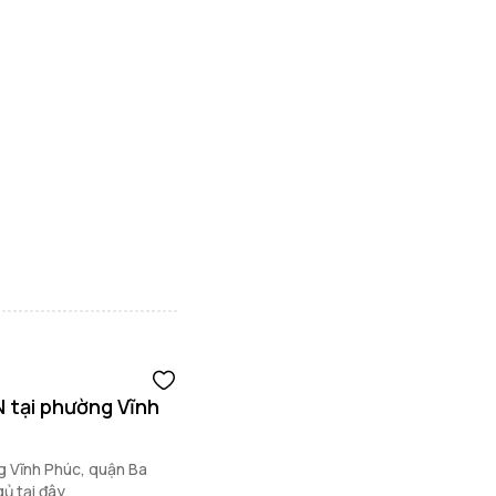
N tại phường Vĩnh
g Vĩnh Phúc, quận Ba
gủ tại đây