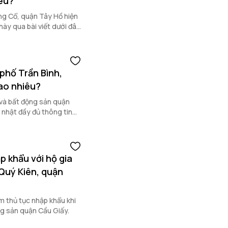
iêu?
ng Cổ, quận Tây Hồ hiện
này qua bài viết dưới đây
phố Trần Bình,
bao nhiêu?
 nhật đầy đủ thông tin
p khẩu với hộ gia
Quý Kiên, quận
m thủ tục nhập khẩu khi
ng sản quận Cầu Giấy.