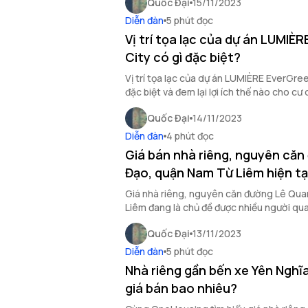
Quốc Đại
15/11/2023
Diễn đàn
5 phút đọc
Vị trí tọa lạc của dự án LUMIÈ
City có gì đặc biệt?
Vị trí tọa lạc của dự án LUMIÈRE EverGre
đặc biệt và đem lại lợi ích thế nào cho cư
OneHousing tìm hiểu qua bài viết sau đây
Quốc Đại
14/11/2023
Diễn đàn
4 phút đọc
Giá bán nhà riêng, nguyên că
Đạo, quận Nam Từ Liêm hiện tại
Giá nhà riêng, nguyên căn đường Lê Qu
Liêm đang là chủ đề được nhiều người qu
OneHousing tìm hiểu thông tin về loại hì
Quốc Đại
13/11/2023
Nam Từ Liêm ngay sau đây.
Diễn đàn
5 phút đọc
Nhà riêng gần bến xe Yên Nghĩ
giá bán bao nhiêu?