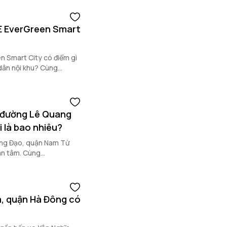
RE EverGreen Smart
en Smart City có điểm gì
 dân nội khu? Cùng
.
n đường Lê Quang
 là bao nhiêu?
ang Đạo, quận Nam Từ
an tâm. Cùng
nh bất động sản quận
a, quận Hà Đông có