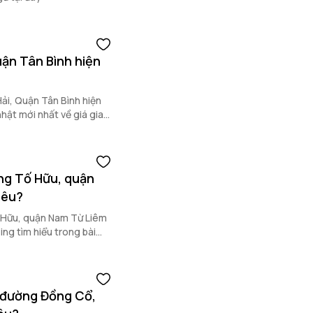
ận Tân Bình hiện
ải, Quận Tân Bình hiện
hật mới nhất về giá giao
au.
ng Tố Hữu, quận
iêu?
 Hữu, quận Nam Từ Liêm
ng tìm hiểu trong bài
 đường Đồng Cổ,