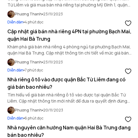
Từ Liêm và giá mua bán nhà riêng tại phường Mỹ Đình 1, quận
Nam Từ Liêm qua bài chia sẻ sau.
Phương Thanh
23/11/2023
Diễn đàn
4 phút đọc
Cập nhật giá bán nhà riêng 4PN tại phường Bạch Mai,
quận Hai Bà Trưng
Khám phá giá bán nhà riêng 4 phòng ngủ tại phường Bạch Mai,
quận Hai Bà Trưng. Cập nhật thông tin chi tiết về mức giá bán
mua bán nhà riêng tại thị trường bất động sản quận Hai Bà
Phương Thanh
23/11/2023
Trưng qua bài viết sau.
Diễn đàn
7 phút đọc
Nhà riêng ô tô vào được quận Bắc Từ Liêm đang có
giá bán bao nhiêu?
Tìm hiểu về giá bán nhà riêng ô tô vào được tại quận Bắc Từ
Liêm. Cập nhật thông tin mới nhất để đưa ra quyết định đúng
đắn cho ngôi nhà lý tưởng của bạn.
Phương Thanh
20/11/2023
Diễn đàn
6 phút đọc
Nhà nguyên căn hướng Nam quận Hai Bà Trưng đang
bán bao nhiêu?