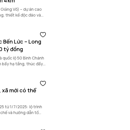
m 4 km
Giảng Võ) – dự án cao
ng, thiết kế độc đáo và
ốc Bến Lức – Long
0 tỷ đồng
à quốc lộ 50 Bình Chánh
n bẩy hạ tầng, thúc đẩy
, xã mới có thể
5 từ 1/7/2025: lộ trình
ên chế và hướng dẫn tổ