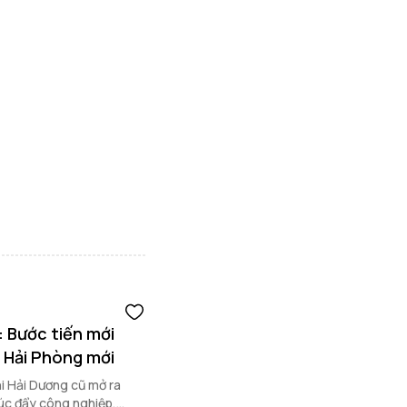
 Bước tiến mới
. Hải Phòng mới
i Hải Dương cũ mở ra
úc đẩy công nghiệp,