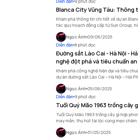
Diễn đàn
9 phút đọc
Blanca City Vũng Tàu: Thông ti
Khám phá thông tin chi tiết về dự án Blan
tác quy hoạch đẳng cấp từ Sun Group, hò
trúc và không gian sống đỉnh cao.
Ngọc Ánh
09/06/2025
Diễn đàn
8 phút đọc
Đường sắt Lào Cai - Hà Nội - H
nghệ đột phá và tiêu chuẩn an
Khám phá công nghệ hiện đại và tiêu chuẩ
dự án đường sắt Lào Cai – Hà Nội – Hải P
liên kết kinh tế vùng.
Ngọc Ánh
05/06/2025
Diễn đàn
9 phút đọc
Tuổi Quý Mão 1963 trồng cây 
Tuổi Quý Mão 1963 trồng cây gì hợp phon
may mắn, thu hút tài lộc cùng mẹo chăm 
khắc hiệu quả.
Ngọc Ánh
31/05/2025