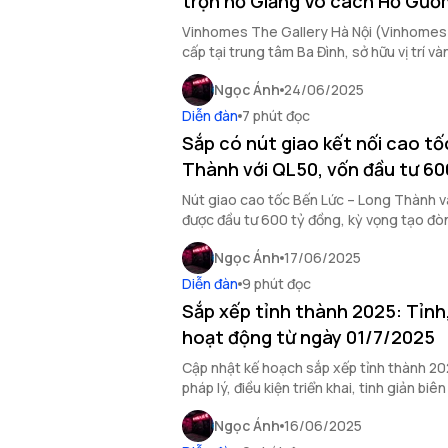
trọn hồ Giảng Võ cách Hồ Gươ
Vinhomes The Gallery Hà Nội (Vinhomes 
cấp tại trung tâm Ba Đình, sở hữu vị trí và
tiềm năng sinh lời vượt trội.
Ngọc Ánh
24/06/2025
Diễn đàn
7 phút đọc
Sắp có nút giao kết nối cao t
Thành với QL50, vốn đầu tư 60
Nút giao cao tốc Bến Lức – Long Thành v
được đầu tư 600 tỷ đồng, kỳ vọng tạo đò
kinh tế và đô thị hóa.
Ngọc Ánh
17/06/2025
Diễn đàn
9 phút đọc
Sắp xếp tỉnh thành 2025: Tỉnh
hoạt động từ ngày 01/7/2025
Cập nhật kế hoạch sắp xếp tỉnh thành 202
pháp lý, điều kiện triển khai, tinh giản bi
chức bộ máy mới.
Ngọc Ánh
16/06/2025