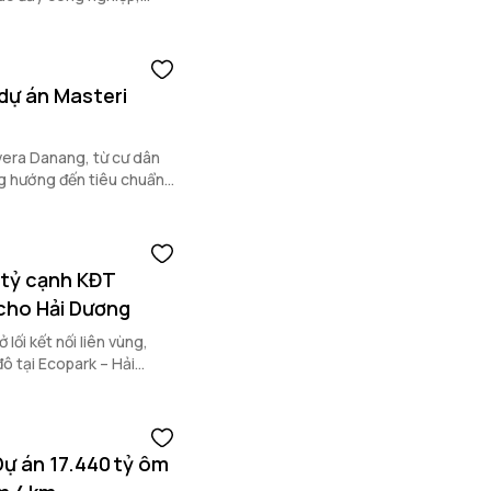
dự án Masteri
vera Danang, từ cư dân
ùng hướng đến tiêu chuẩn
 tỷ cạnh KĐT
 cho Hải Dương
lối kết nối liên vùng,
ô tại Ecopark – Hải
Dự án 17.440 tỷ ôm