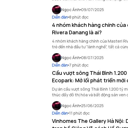
logistics và bất động sản khu vực.
Ngọc Ánh
09/07/2025
Diễn đàn
8 phút đọc
4 nhóm khách hàng chính của 
Rivera Danang là ai?
4 nhóm khách hàng chính của Masteri Ri
trẻ đến nhà đầu tư “lành nghề”, tất cả c
sống mới tại Đà Nẵng.
Ngọc Ánh
08/07/2025
Diễn đàn
7 phút đọc
Cầu vượt sông Thái Bình 1.200
Ecopark: Mở lối phát triển mới
Dự án cầu vượt sông Thái Bình 1.200 tỷ mở 
thúc đẩy đô thị hóa và bất động sản ven đ
Dương phát triển mạnh mẽ.
Ngọc Ánh
25/06/2025
Diễn đàn
11 phút đọc
Vinhomes The Gallery Hà Nội: 