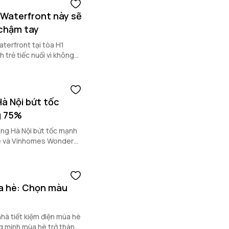
i Waterfront này sẽ
ì chậm tay
terfront tại tòa H1
 trẻ tiếc nuối vì không
Hà Nội bứt tốc
g 75%
ầng Hà Nội bứt tốc mạnh
te và Vinhomes Wonder
ùa hè: Chọn màu
nhà tiết kiệm điện mùa hè
g minh mùa hè trở thành