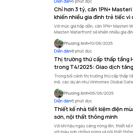
Diễn đàn
5 phút đọc
Chỉ hơn 3 tỷ, căn 1PN+ Master
khiến nhiều gia đình trẻ tiếc v
Với mức giá hấp dẫn, căn 1PN+ Masteri Wa
Masteri Waterfront sẽ khiến nhiều gia đình
nhanh tay chớp lấy.
Phương Anh
10/06/2025
Diễn đàn
8 phút đọc
Thị trường thứ cấp thấp tầng 
trong T4/2025: Giao dịch tăn
Trong bối cảnh thị trường thứ cấp thấp t
mẽ, các dự án như Vinhomes Global Ga
City ghi nhận giao dịch tăng.
Phương Anh
06/06/2025
Diễn đàn
5 phút đọc
Thiết kế nhà tiết kiệm điện m
sơn, nội thất thông minh
Với khí hậu ngày càng nóng lên, thiết kế 
với màu sơn chống nóng và nội thất thôn