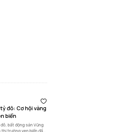
 tỷ đô: Cơ hội vàng
en biển
ỷ đô, bất động sản Vũng
o thị trường ven biển đầy