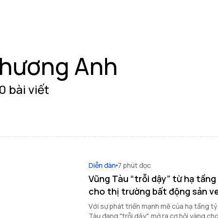
hương Anh
0 bài viết
Diễn đàn
7 phút đọc
Vũng Tàu “trỗi dậy” từ hạ tầng
cho thị trường bất động sản v
Với sự phát triển mạnh mẽ của hạ tầng t
Tàu đang "trỗi dậy", mở ra cơ hội vàng ch