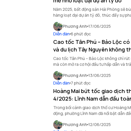
mẽ nhờ loạt đại dự án tỷ đô
Năm 2025, bất động sản Hải Phòng sẽ b
hàng loạt đại dự án tỷ đô, thúc đẩy sự phá
thành phố.
Phương Anh
17/06/2025
Diễn đàn
6 phút đọc
Cao tốc Tân Phú – Bảo Lộc có g
và du lịch Tây Nguyên không t
Cao tốc Tân Phú – Bảo Lộc không chỉ rút 
mà còn mở ra cơ hội đầu tư hấp dẫn và trả
vời cho Tây Nguyên.
Phương Anh
13/06/2025
Diễn đàn
7 phút đọc
Hoàng Mai bứt tốc giao dịch t
4/2025: Lĩnh Nam dẫn đầu toà
Trong bối cảnh giao dịch thổ cư Hoàng M
động, phường Lĩnh Nam đã nổi bật dẫn đầ
quan tâm của nhiều nhà đầu tư.
Phương Anh
12/06/2025