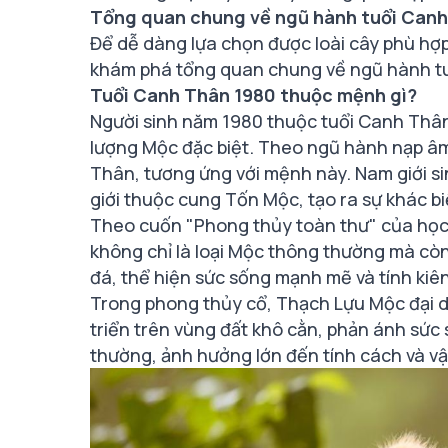
Tổng quan chung về ngũ hành tuổi Canh
Để dễ dàng lựa chọn được loài cây phù hợ
khám phá tổng quan chung về ngũ hành tu
Tuổi Canh Thân 1980 thuộc mệnh gì?
Người sinh năm 1980 thuộc tuổi Canh Th
lượng Mộc đặc biệt. Theo ngũ hành nạp âm
Thân, tương ứng với mệnh này. Nam giới s
giới thuộc cung Tốn Mộc, tạo ra sự khác bi
Theo cuốn "Phong thủy toàn thư" của họ
không chỉ là loại Mộc thông thường mà còn 
đá, thể hiện sức sống mạnh mẽ và tính kiê
Trong phong thủy cổ, Thạch Lựu Mộc đại di
triển trên vùng đất khô cằn, phản ánh sức 
thường, ảnh hưởng lớn đến tính cách và v