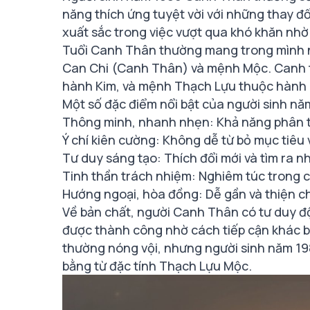
năng thích ứng tuyệt vời với những thay đổ
xuất sắc trong việc vượt qua khó khăn nh
Tuổi Canh Thân thường mang trong mình n
Can Chi (Canh Thân) và mệnh Mộc. Canh t
hành Kim, và mệnh Thạch Lựu thuộc hành M
Một số đặc điểm nổi bật của người sinh 
Thông minh, nhanh nhẹn: Khả năng phân tíc
Ý chí kiên cường: Không dễ từ bỏ mục tiêu 
Tư duy sáng tạo: Thích đổi mới và tìm ra n
Tinh thần trách nhiệm: Nghiêm túc trong c
Hướng ngoại, hòa đồng: Dễ gần và thiện chí
Về bản chất, người Canh Thân có tư duy độ
được thành công nhờ cách tiếp cận khác b
thường nóng vội, nhưng người sinh năm 198
bằng từ đặc tính Thạch Lựu Mộc.