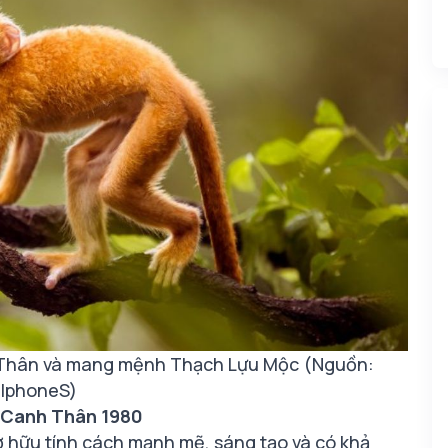
h Thân và mang mệnh Thạch Lựu Mộc (Nguồn:
llphoneS)
i Canh Thân 1980
 hữu tính cách mạnh mẽ, sáng tạo và có khả