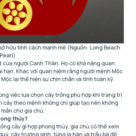
sở hữu tính cách mạnh mẽ (Nguồn: Long Beach
Pearl)
ật của người Canh Thân. Họ có khả năng quan
 dài hạn. Khác với quan niệm rằng người mệnh Mộc
ộc lại thể hiện sự chín chắn và tính toán kỹ
ng việc lựa chọn cây trồng phù hợp khi trang trí
n cây theo mệnh không chỉ giúp tạo nên không
y mắn cho gia chủ.
hong thủy?
rồng cây gì hợp phong thủy, gia chủ có thể xem
 quý, cây trường sinh, tùng la hán và trầu bà đế