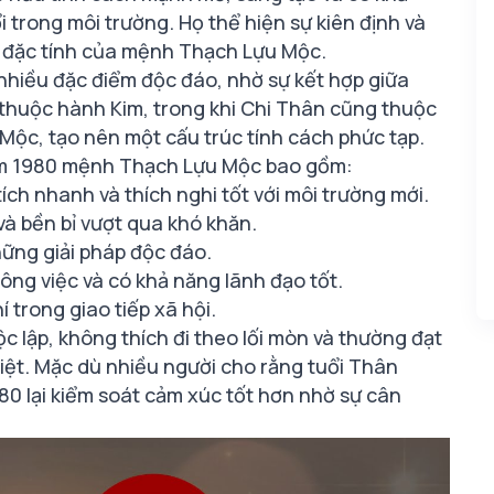
i trong môi trường. Họ thể hiện sự kiên định và
ờ đặc tính của mệnh Thạch Lựu Mộc.
hiều đặc điểm độc đáo, nhờ sự kết hợp giữa
huộc hành Kim, trong khi Chi Thân cũng thuộc
ộc, tạo nên một cấu trúc tính cách phức tạp.
năm 1980 mệnh Thạch Lựu Mộc bao gồm:
h nhanh và thích nghi tốt với môi trường mới.
và bền bỉ vượt qua khó khăn.
hững giải pháp độc đáo.
ông việc và có khả năng lãnh đạo tốt.
 trong giao tiếp xã hội.
c lập, không thích đi theo lối mòn và thường đạt
iệt. Mặc dù nhiều người cho rằng tuổi Thân
0 lại kiểm soát cảm xúc tốt hơn nhờ sự cân