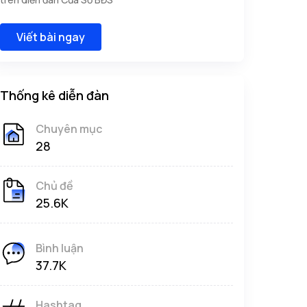
Viết bài ngay
Thống kê diễn đàn
Chuyên mục
28
Chủ đề
25.6K
Bình luận
37.7K
Hashtag