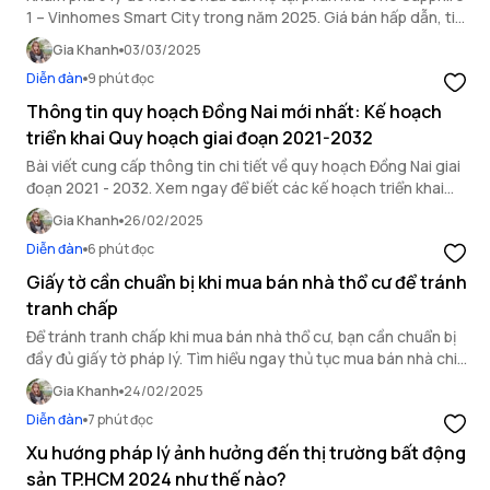
1 – Vinhomes Smart City trong năm 2025. Giá bán hấp dẫn, tiện
ích đẳng cấp, vị trí chiến lược và tiềm năng đầu tư vượt trội.
Gia Khanh
03/03/2025
Diễn đàn
9 phút đọc
Thông tin quy hoạch Đồng Nai mới nhất: Kế hoạch
triển khai Quy hoạch giai đoạn 2021-2032
Bài viết cung cấp thông tin chi tiết về quy hoạch Đồng Nai giai
đoạn 2021 - 2032. Xem ngay để biết các kế hoạch triển khai
các dự án trọng điểm của tỉnh.
Gia Khanh
26/02/2025
Diễn đàn
6 phút đọc
Giấy tờ cần chuẩn bị khi mua bán nhà thổ cư để tránh
tranh chấp
Để tránh tranh chấp khi mua bán nhà thổ cư, bạn cần chuẩn bị
đầy đủ giấy tờ pháp lý. Tìm hiểu ngay thủ tục mua bán nhà chi
tiết để giao dịch an toàn, hợp pháp.
Gia Khanh
24/02/2025
Diễn đàn
7 phút đọc
Xu hướng pháp lý ảnh hưởng đến thị trường bất động
sản TP.HCM 2024 như thế nào?