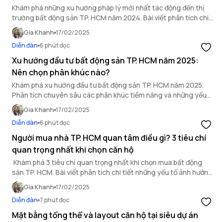
Khám phá những xu hướng pháp lý mới nhất tác động đến thị
trường bất động sản TP. HCM năm 2024. Bài viết phân tích chi
tiết các quy định pháp luật quan trọng ảnh hưởng đến đầu tư
Gia Khanh
17/02/2025
bất động sản TP.HCM.
Diễn đàn
6 phút đọc
Xu hướng đầu tư bất động sản TP. HCM năm 2025:
Nên chọn phân khúc nào?
Khám phá xu hướng đầu tư bất động sản TP. HCM năm 2025.
Phân tích chuyên sâu các phân khúc tiềm năng và những yếu
tố tác động đến thị trường.
Gia Khanh
17/02/2025
Diễn đàn
6 phút đọc
Người mua nhà TP. HCM quan tâm điều gì? 3 tiêu chí
quan trọng nhất khi chọn căn hộ
Khám phá 3 tiêu chí quan trọng nhất khi chọn mua bất động
sản TP. HCM. Bài viết phân tích chi tiết những yếu tố ảnh hưởng
đến quyết định của người mua nhà.
Gia Khanh
17/02/2025
Diễn đàn
7 phút đọc
Mặt bằng tổng thể và layout căn hộ tại siêu dự án