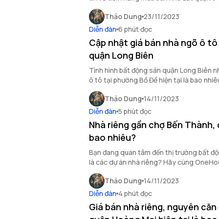
sản TP.HCM và giá nhà gần bệnh viện Quâ
Thảo Dung
23/11/2023
Diễn đàn
6 phút đọc
Cập nhật giá bán nhà ngõ ô tô
quận Long Biên
Tình hình bất động sản quận Long Biên n
ô tô tại phường Bồ Đề hiện tại là bao nh
bài viết của OneHousing ngày hôm nay.
Thảo Dung
14/11/2023
Diễn đàn
5 phút đọc
Nhà riêng gần chợ Bến Thành, 
bao nhiêu?
Bạn đang quan tâm đến thị trường bất đ
là các dự án nhà riêng? Hãy cùng OneHousin
riêng gần chợ Bến Thành, quận 1 qua bài v
Thảo Dung
14/11/2023
Diễn đàn
4 phút đọc
Giá bán nhà riêng, nguyên căn