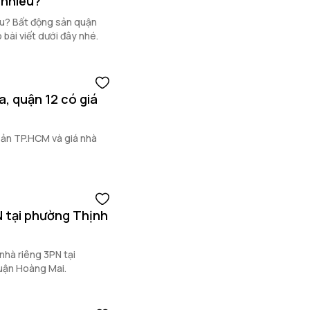
 nhiêu?
êu? Bất động sản quận
bài viết dưới đây nhé.
, quận 12 có giá
 sản TP.HCM và giá nhà
N tại phường Thịnh
hà riêng 3PN tại
quận Hoàng Mai.