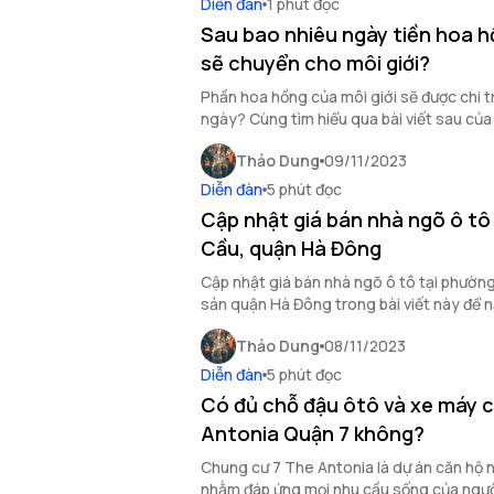
Diễn đàn
1 phút đọc
Sau bao nhiêu ngày tiền hoa 
sẽ chuyển cho môi giới?
Phần hoa hồng của môi giới sẽ được chi 
ngày? Cùng tìm hiểu qua bài viết sau củ
Thảo Dung
09/11/2023
Diễn đàn
5 phút đọc
Cập nhật giá bán nhà ngõ ô tô
Cầu, quận Hà Đông
Cập nhật giá bán nhà ngõ ô tô tại phườn
sản quận Hà Đông trong bài viết này để 
nhất.
Thảo Dung
08/11/2023
Diễn đàn
5 phút đọc
Có đủ chỗ đậu ôtô và xe máy 
Antonia Quận 7 không?
Chung cư 7 The Antonia là dự án căn hộ 
nhằm đáp ứng mọi nhu cầu sống của ngườ