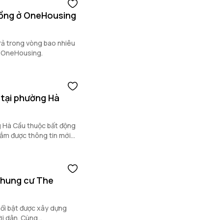
hồng ở OneHousing
trả trong vòng bao nhiêu
a OneHousing.
 tại phường Hà
g Hà Cầu thuộc bất động
nắm được thông tin mới
chung cư The
nổi bật được xây dựng
i dân. Cùng