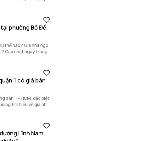
n Y 7A.
 tại phường Bồ Đề,
hư thế nào? Giá nhà ngõ
iêu? Cập nhật ngay trong
quận 1 có giá bán
ộng sản TP.HCM, đặc biệt
g tìm hiểu về giá nhà
iết dưới đây.
 đường Lĩnh Nam,