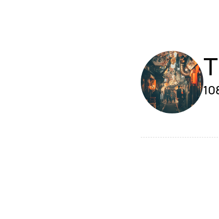
T
108