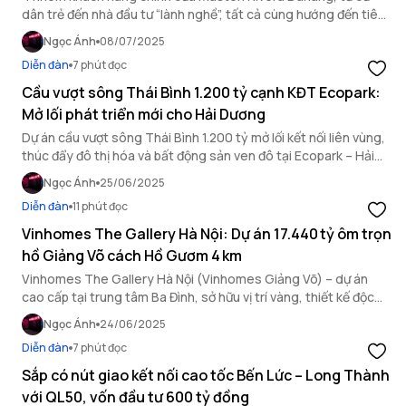
dân trẻ đến nhà đầu tư “lành nghề”, tất cả cùng hướng đến tiêu
chuẩn sống mới tại Đà Nẵng.
Ngọc Ánh
08/07/2025
Diễn đàn
7 phút đọc
Cầu vượt sông Thái Bình 1.200 tỷ cạnh KĐT Ecopark:
Mở lối phát triển mới cho Hải Dương
Dự án cầu vượt sông Thái Bình 1.200 tỷ mở lối kết nối liên vùng,
thúc đẩy đô thị hóa và bất động sản ven đô tại Ecopark – Hải
Dương phát triển mạnh mẽ.
Ngọc Ánh
25/06/2025
Diễn đàn
11 phút đọc
Vinhomes The Gallery Hà Nội: Dự án 17.440 tỷ ôm trọn
hồ Giảng Võ cách Hồ Gươm 4 km
Vinhomes The Gallery Hà Nội (Vinhomes Giảng Võ) – dự án
cao cấp tại trung tâm Ba Đình, sở hữu vị trí vàng, thiết kế độc
đáo và tiềm năng sinh lời vượt trội.
Ngọc Ánh
24/06/2025
Diễn đàn
7 phút đọc
Sắp có nút giao kết nối cao tốc Bến Lức – Long Thành
với QL50, vốn đầu tư 600 tỷ đồng