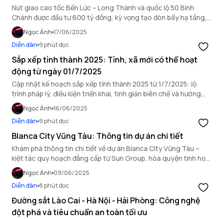
Nút giao cao tốc Bến Lức – Long Thành và quốc lộ 50 Bình
Chánh được đầu tư 600 tỷ đồng, kỳ vọng tạo đòn bẩy hạ tầng,
thúc đẩy kinh tế và đô thị hóa.
Ngọc Ánh
17/06/2025
Diễn đàn
9 phút đọc
Sắp xếp tỉnh thành 2025: Tỉnh, xã mới có thể hoạt
động từ ngày 01/7/2025
Cập nhật kế hoạch sắp xếp tỉnh thành 2025 từ 1/7/2025: lộ
trình pháp lý, điều kiện triển khai, tinh giản biên chế và hướng
dẫn tổ chức bộ máy mới.
Ngọc Ánh
16/06/2025
Diễn đàn
9 phút đọc
Blanca City Vũng Tàu: Thông tin dự án chi tiết
Khám phá thông tin chi tiết về dự án Blanca City Vũng Tàu –
kiệt tác quy hoạch đẳng cấp từ Sun Group, hòa quyện tinh hoa
kiến trúc và không gian sống đỉnh cao.
Ngọc Ánh
09/06/2025
Diễn đàn
8 phút đọc
Đường sắt Lào Cai - Hà Nội - Hải Phòng: Công nghệ
đột phá và tiêu chuẩn an toàn tối ưu