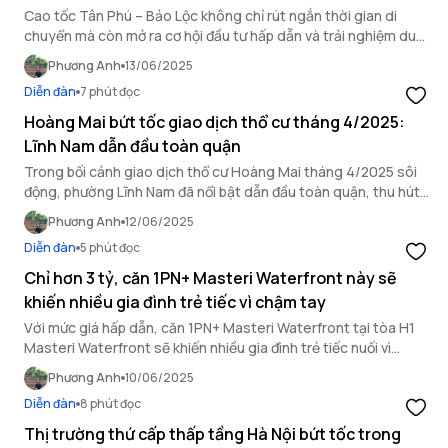
Cao tốc Tân Phú – Bảo Lộc không chỉ rút ngắn thời gian di
chuyển mà còn mở ra cơ hội đầu tư hấp dẫn và trải nghiệm du
lịch tuyệt vời cho Tây Nguyên.
Phương Anh
13/06/2025
Diễn đàn
7 phút đọc
Hoàng Mai bứt tốc giao dịch thổ cư tháng 4/2025:
Lĩnh Nam dẫn đầu toàn quận
Trong bối cảnh giao dịch thổ cư Hoàng Mai tháng 4/2025 sôi
động, phường Lĩnh Nam đã nổi bật dẫn đầu toàn quận, thu hút
sự quan tâm của nhiều nhà đầu tư.
Phương Anh
12/06/2025
Diễn đàn
5 phút đọc
Chỉ hơn 3 tỷ, căn 1PN+ Masteri Waterfront này sẽ
khiến nhiều gia đình trẻ tiếc vì chậm tay
Với mức giá hấp dẫn, căn 1PN+ Masteri Waterfront tại tòa H1
Masteri Waterfront sẽ khiến nhiều gia đình trẻ tiếc nuối vì
không nhanh tay chớp lấy.
Phương Anh
10/06/2025
Diễn đàn
8 phút đọc
Thị trường thứ cấp thấp tầng Hà Nội bứt tốc trong