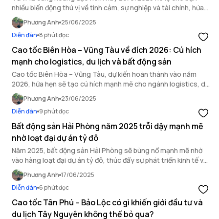
nhiều biến động thú vị về tình cảm, sự nghiệp và tài chính, hứa
hẹn một ngày đầy màu sắc cảm xúc.
Phương Anh
25/06/2025
Diễn đàn
8 phút đọc
Cao tốc Biên Hòa – Vũng Tàu về đích 2026: Cú hích
mạnh cho logistics, du lịch và bất động sản
Cao tốc Biên Hòa – Vũng Tàu, dự kiến hoàn thành vào năm
2026, hứa hẹn sẽ tạo cú hích mạnh mẽ cho ngành logistics, du
lịch và thị trường bất động sản.
Phương Anh
23/06/2025
Diễn đàn
9 phút đọc
Bất động sản Hải Phòng năm 2025 trỗi dậy mạnh mẽ
nhờ loạt đại dự án tỷ đô
Năm 2025, bất động sản Hải Phòng sẽ bùng nổ mạnh mẽ nhờ
vào hàng loạt đại dự án tỷ đô, thúc đẩy sự phát triển kinh tế và
hạ tầng thành phố.
Phương Anh
17/06/2025
Diễn đàn
6 phút đọc
Cao tốc Tân Phú – Bảo Lộc có gì khiến giới đầu tư và
du lịch Tây Nguyên không thể bỏ qua?