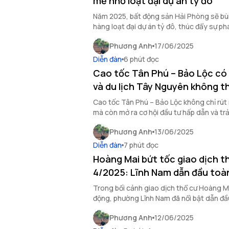
mẽ nhờ loạt đại dự án tỷ đô
Năm 2025, bất động sản Hải Phòng sẽ b
hàng loạt đại dự án tỷ đô, thúc đẩy sự phá
thành phố.
Phương Anh
17/06/2025
Diễn đàn
6 phút đọc
Cao tốc Tân Phú – Bảo Lộc có g
và du lịch Tây Nguyên không t
Cao tốc Tân Phú – Bảo Lộc không chỉ rút 
mà còn mở ra cơ hội đầu tư hấp dẫn và trả
vời cho Tây Nguyên.
Phương Anh
13/06/2025
Diễn đàn
7 phút đọc
Hoàng Mai bứt tốc giao dịch t
4/2025: Lĩnh Nam dẫn đầu toà
Trong bối cảnh giao dịch thổ cư Hoàng M
động, phường Lĩnh Nam đã nổi bật dẫn đầ
quan tâm của nhiều nhà đầu tư.
Phương Anh
12/06/2025