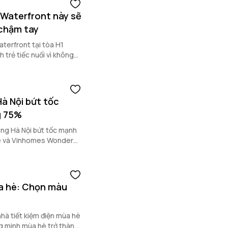
i Waterfront này sẽ
ì chậm tay
terfront tại tòa H1
 trẻ tiếc nuối vì không
Hà Nội bứt tốc
g 75%
ầng Hà Nội bứt tốc mạnh
te và Vinhomes Wonder
ùa hè: Chọn màu
nhà tiết kiệm điện mùa hè
g minh mùa hè trở thành