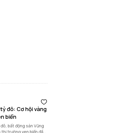
 tỷ đô: Cơ hội vàng
en biển
ỷ đô, bất động sản Vũng
o thị trường ven biển đầy