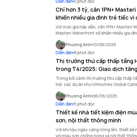
Diễn đàn
5 phút đọc
Chỉ hơn 3 tỷ, căn 1PN+ Master
khiến nhiều gia đình trẻ tiếc v
Với mức giá hấp dẫn, căn 1PN+ Masteri Wa
Masteri Waterfront sẽ khiến nhiều gia đình
nhanh tay chớp lấy.
Phương Anh
10/06/2025
Diễn đàn
8 phút đọc
Thị trường thứ cấp thấp tầng 
trong T4/2025: Giao dịch tăn
Trong bối cảnh thị trường thứ cấp thấp t
mẽ, các dự án như Vinhomes Global Ga
City ghi nhận giao dịch tăng.
Phương Anh
06/06/2025
Diễn đàn
5 phút đọc
Thiết kế nhà tiết kiệm điện m
sơn, nội thất thông minh
Với khí hậu ngày càng nóng lên, thiết kế 
với màu sơn chống nóng và nội thất thôn