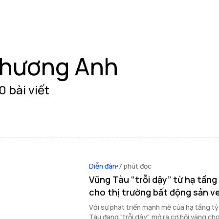
hương Anh
0 bài viết
Diễn đàn
7 phút đọc
Vũng Tàu “trỗi dậy” từ hạ tầng
cho thị trường bất động sản v
Với sự phát triển mạnh mẽ của hạ tầng t
Tàu đang "trỗi dậy", mở ra cơ hội vàng ch