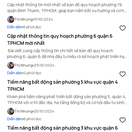
Cập nhật thông tin mới nhất về bản đồ quy hoạch phường 19,
quận Bình Thạnh, TPHCM, giúp bạn nắm bắt xu hướng và cơ hội
đầu tư hiệu quả.
Thị Nhung
31/10/2024
Diễn đàn
5 phút đọc
Cập nhật thông tin quy hoạch phường 6 quận 6
TPHCM mới nhất
Bài viết cung cấp thông tin chi tiết về bản đồ quy hoạch
phường 6, quận 6 để nhà đầu tư hiểu rõ kế hoạch phát triển hạ
tầng, tiện ích công cộng và tiềm năng đầu tư bất động sản tại
Thị Nhung
29/10/2024
khu vực này.
Diễn đàn
4 phút đọc
Tiềm năng bất động sản phường 5 khu vực quận 4
TPHCM
Khám phá tiềm năng phát triển bất động sản phường 5, quận 4,
TP.HCM với vị trí đắc địa, hạ tầng đồng bộ và cơ hội đầu tư sinh
lời hấp dẫn.
Thị Nhung
25/10/2024
Diễn đàn
6 phút đọc
Tiềm năng bất động sản phường 3 khu vực quận 6