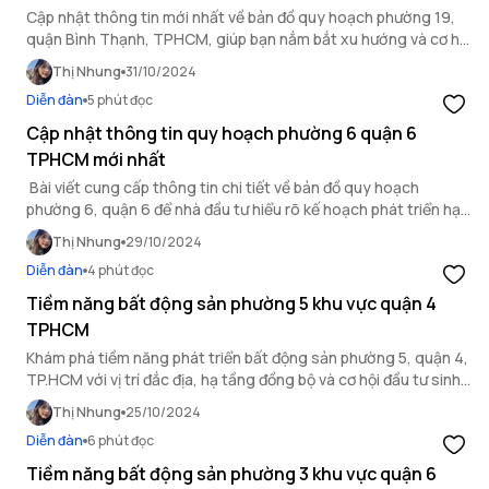
Cập nhật thông tin mới nhất về bản đồ quy hoạch phường 19,
quận Bình Thạnh, TPHCM, giúp bạn nắm bắt xu hướng và cơ hội
đầu tư hiệu quả.
Thị Nhung
31/10/2024
Diễn đàn
5 phút đọc
Cập nhật thông tin quy hoạch phường 6 quận 6
TPHCM mới nhất
Bài viết cung cấp thông tin chi tiết về bản đồ quy hoạch
phường 6, quận 6 để nhà đầu tư hiểu rõ kế hoạch phát triển hạ
tầng, tiện ích công cộng và tiềm năng đầu tư bất động sản tại
Thị Nhung
29/10/2024
khu vực này.
Diễn đàn
4 phút đọc
Tiềm năng bất động sản phường 5 khu vực quận 4
TPHCM
Khám phá tiềm năng phát triển bất động sản phường 5, quận 4,
TP.HCM với vị trí đắc địa, hạ tầng đồng bộ và cơ hội đầu tư sinh
lời hấp dẫn.
Thị Nhung
25/10/2024
Diễn đàn
6 phút đọc
Tiềm năng bất động sản phường 3 khu vực quận 6