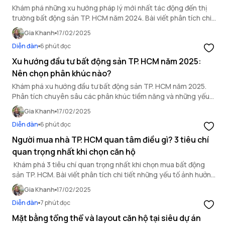
Khám phá những xu hướng pháp lý mới nhất tác động đến thị
trường bất động sản TP. HCM năm 2024. Bài viết phân tích chi
tiết các quy định pháp luật quan trọng ảnh hưởng đến đầu tư
Gia Khanh
17/02/2025
bất động sản TP.HCM.
Diễn đàn
6 phút đọc
Xu hướng đầu tư bất động sản TP. HCM năm 2025:
Nên chọn phân khúc nào?
Khám phá xu hướng đầu tư bất động sản TP. HCM năm 2025.
Phân tích chuyên sâu các phân khúc tiềm năng và những yếu
tố tác động đến thị trường.
Gia Khanh
17/02/2025
Diễn đàn
6 phút đọc
Người mua nhà TP. HCM quan tâm điều gì? 3 tiêu chí
quan trọng nhất khi chọn căn hộ
Khám phá 3 tiêu chí quan trọng nhất khi chọn mua bất động
sản TP. HCM. Bài viết phân tích chi tiết những yếu tố ảnh hưởng
đến quyết định của người mua nhà.
Gia Khanh
17/02/2025
Diễn đàn
7 phút đọc
Mặt bằng tổng thể và layout căn hộ tại siêu dự án