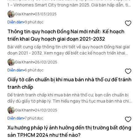
1 – Vinhomes Smart City trong năm 2025. Giá bán hấp dẫn, tiện
ích đẳng cấp, vị trí chiến lược và tiềm năng đầu tư vượt trội.
Gia Khanh
03/03/2025
Diễn đàn
9 phút đọc
Thông tin quy hoạch Đồng Nai mới nhất: Kế hoạch
triển khai Quy hoạch giai đoạn 2021-2032
Bài viết cung cấp thông tin chi tiết về quy hoạch Đồng Nai giai
đoạn 2021 - 2032. Xem ngay để biết các kế hoạch triển khai
các dự án trọng điểm của tỉnh.
Gia Khanh
26/02/2025
Diễn đàn
6 phút đọc
Giấy tờ cần chuẩn bị khi mua bán nhà thổ cư để tránh
tranh chấp
Để tránh tranh chấp khi mua bán nhà thổ cư, bạn cần chuẩn bị
đầy đủ giấy tờ pháp lý. Tìm hiểu ngay thủ tục mua bán nhà chi
tiết để giao dịch an toàn, hợp pháp.
Gia Khanh
24/02/2025
Diễn đàn
7 phút đọc
Xu hướng pháp lý ảnh hưởng đến thị trường bất động
sản TP.HCM 2024 như thế nào?