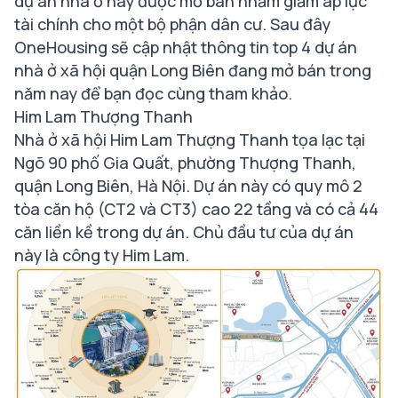
dự án nhà ở này được mở bán nhằm giảm áp lực
tài chính cho một bộ phận dân cư. Sau đây
OneHousing sẽ cập nhật thông tin top 4
dự án
nhà ở xã hội quận Long Biên
đang mở bán trong
năm nay để bạn đọc cùng tham khảo.
Him Lam Thượng Thanh
Nhà ở xã hội Him Lam Thượng Thanh
tọa lạc tại
Ngõ 90 phố Gia Quất, phường Thượng Thanh,
quận Long Biên, Hà Nội. Dự án này có quy mô 2
tòa căn hộ (CT2 và CT3) cao 22 tầng và có cả 44
căn liền kề trong dự án. Chủ đầu tư của dự án
này là công ty Him Lam.