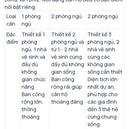
nổi bật riêng:
Loại
1 phòng
2 phòng ngủ
2 phòng ngủ
căn
ngủ
Đặc
Thiết kế 1
Thiết kế 2
Thiết kế 3
điểm
phòng
phòng ngủ và
phòng ngủ, 2
ngủ, 1 nhà
từ 1 - 2 nhà
nhà vệ sinh
vệ sinh và
vệ sinh cùng
cùng các
đầy đủ
đầy đủ không
không gian
không
gian sống
sống cần thiết
gian chức
Ban công
Diện tích lớn
năng
rộng rãi giúp
nhất dự án,
Ban công
căn hộ
phù hợp cho
rộng lớn,
thoáng đãng
các gia đình
thông
đến 3 thế hệ
thoáng
cùng chung
sống