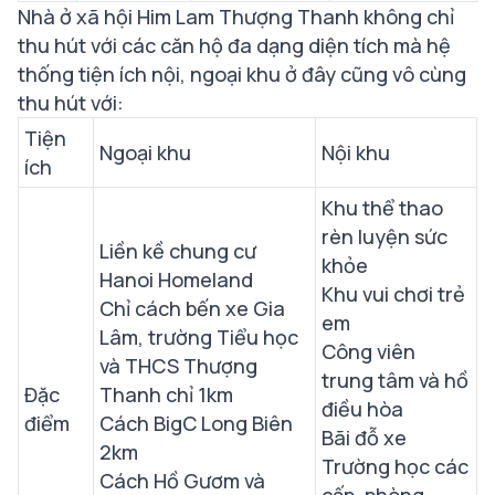
Nhà ở xã hội Him Lam Thượng Thanh
không chỉ
thu hút với các căn hộ đa dạng diện tích mà hệ
thống tiện ích nội, ngoại khu ở đây cũng vô cùng
thu hút với:
Tiện
Ngoại khu
Nội khu
ích
Khu thể thao
rèn luyện sức
Liền kề chung cư
khỏe
Hanoi Homeland
Khu vui chơi trẻ
Chỉ cách bến xe Gia
em
Lâm, trường Tiểu học
Công viên
và THCS Thượng
trung tâm và hồ
Đặc
Thanh chỉ 1km
điều hòa
điểm
Cách BigC Long Biên
Bãi đỗ xe
2km
Trường học các
Cách Hồ Gươm và
cấp, phòng