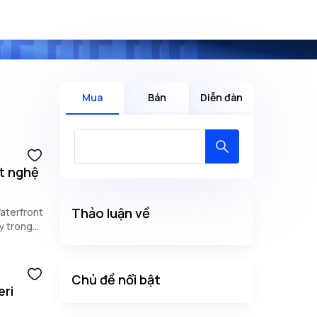
Mua
Bán
Diễn đàn
ất nghệ
Thảo luận về
aterfront
ay trong
Chủ đề nổi bật
eri