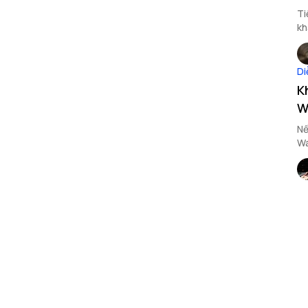
Ti
kh
tì
Di
K
W
Nế
Wa