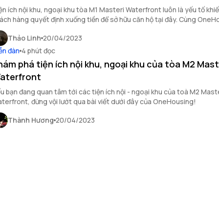
ện ích nội khu, ngoại khu tòa M1 Masteri Waterfront luôn là yếu tố khi
ách hàng quyết định xuống tiền để sở hữu căn hộ tại đây. Cùng OneH
m hiểu về các tiện ích nổi bật tại M1 Masteri Waterfront trong bài viết n
Thảo Linh
20/04/2023
ễn đàn
4 phút đọc
hám phá tiện ích nội khu, ngoại khu của tòa M2 Mast
aterfront
u bạn đang quan tâm tới các tiện ích nội - ngoại khu của toà M2 Mast
terfront, đừng vội lướt qua bài viết dưới đây của OneHousing!
Thành Hương
20/04/2023