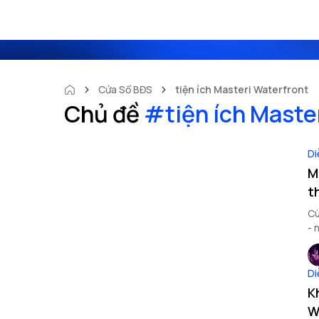
Cửa Sổ BĐS
tiện ích Masteri Waterfront
Chủ đề
#
tiện ích Maste
Di
M
t
Cù
- 
bà
Di
K
W