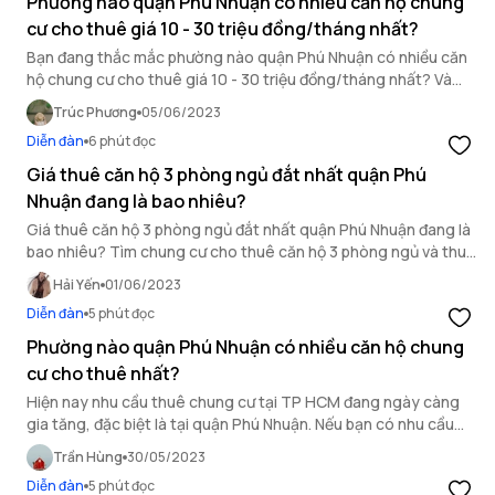
Phường nào quận Phú Nhuận có nhiều căn hộ chung
cư cho thuê giá 10 - 30 triệu đồng/tháng nhất?
Bạn đang thắc mắc phường nào quận Phú Nhuận có nhiều căn
hộ chung cư cho thuê giá 10 - 30 triệu đồng/tháng nhất? Và
tiện ích tại đây như thế nào? Bài viết sau đây sẽ trả lời tất tần
Trúc Phương
05/06/2023
tật những câu hỏi của bạn.
Diễn đàn
6 phút đọc
Giá thuê căn hộ 3 phòng ngủ đắt nhất quận Phú
Nhuận đang là bao nhiêu?
Giá thuê căn hộ 3 phòng ngủ đắt nhất quận Phú Nhuận đang là
bao nhiêu? Tìm chung cư cho thuê căn hộ 3 phòng ngủ và thuê
chung cư quận Phú Nhuận với giá tốt.
Hải Yến
01/06/2023
Diễn đàn
5 phút đọc
Phường nào quận Phú Nhuận có nhiều căn hộ chung
cư cho thuê nhất?
Hiện nay nhu cầu thuê chung cư tại TP HCM đang ngày càng
gia tăng, đặc biệt là tại quận Phú Nhuận. Nếu bạn có nhu cầu
thuê chung cư quận Phú Nhuận, sau đây là một số thông tin do
Trần Hùng
30/05/2023
OneHousing tổng hợp.
Diễn đàn
5 phút đọc