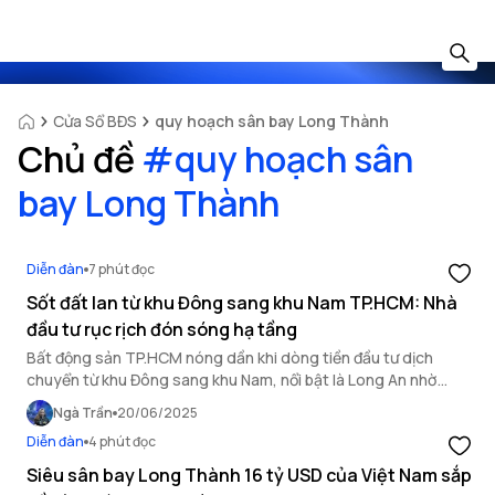
Cửa Sổ BĐS
quy hoạch sân bay Long Thành
Chủ đề
#
quy hoạch sân
bay Long Thành
Diễn đàn
7 phút đọc
Sốt đất lan từ khu Đông sang khu Nam TP.HCM: Nhà
đầu tư rục rịch đón sóng hạ tầng
Bất động sản TP.HCM nóng dần khi dòng tiền đầu tư dịch
chuyển từ khu Đông sang khu Nam, nổi bật là Long An nhờ
hưởng lợi từ hạ tầng Vành đai 3.
Ngà Trần
20/06/2025
Diễn đàn
4 phút đọc
Siêu sân bay Long Thành 16 tỷ USD của Việt Nam sắp