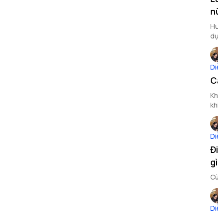
n
Hư
dụ
Di
C
Kh
kh
Di
Đ
g
Cù
Di