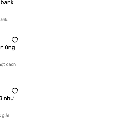
mbank
ank.
ên ứng
một cách
SB như
 giải