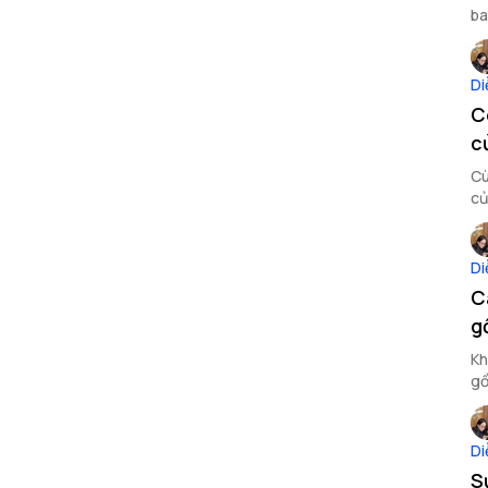
ba
Di
C
c
Cù
củ
đế
Di
C
g
Kh
gồ
hi
Di
S