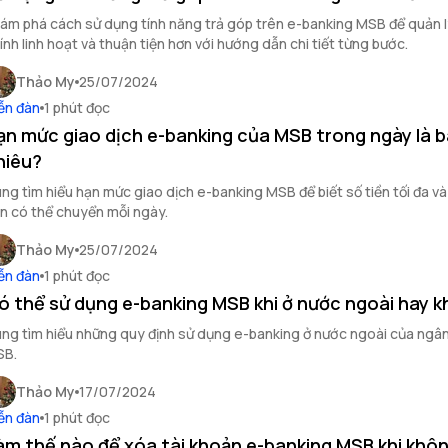
ám phá cách sử dụng tính năng trả góp trên e-banking MSB để quản l
ính linh hoạt và thuận tiện hơn với hướng dẫn chi tiết từng bước.
Thảo My
25/07/2024
ễn đàn
1 phút đọc
ạn mức giao dịch e-banking của MSB trong ngày là 
hiêu?
ng tìm hiểu hạn mức giao dịch e-banking MSB để biết số tiền tối đa và 
n có thể chuyển mỗi ngày.
Thảo My
25/07/2024
ễn đàn
1 phút đọc
ó thể sử dụng e-banking MSB khi ở nước ngoài hay 
ng tìm hiểu những quy định sử dụng e-banking ở nước ngoài của ngâ
SB.
Thảo My
17/07/2024
ễn đàn
1 phút đọc
àm thế nào để xóa tài khoản e-banking MSB khi khô