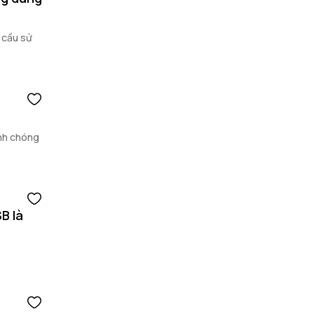
 cầu sử
nh chóng
B là