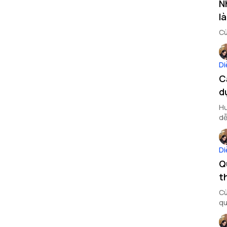
N
là
Cù
Di
C
d
Hư
dễ
Di
Q
t
Cù
qu