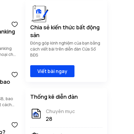
Chia sẻ kiến thức bất động
anking
sản
Đóng góp kinh nghiệm của bạn bằng
anking
cách viết bài trên diễn đàn Cửa Sổ
hoại cho
BĐS
Viết bài ngay
 bao
Thống kê diễn đàn
SB, bao
ột cách
Chuyên mục
28
o?