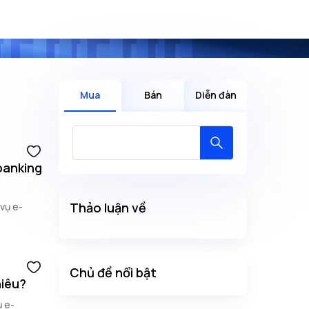
Mua
Bán
Diễn đàn
banking
Thảo luận về
vụ e-
Chủ đề nổi bật
hiêu?
ụ e-