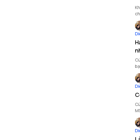
Kh
ch
Di
H
n
Cù
bạ
Di
C
Cù
M
Di
L