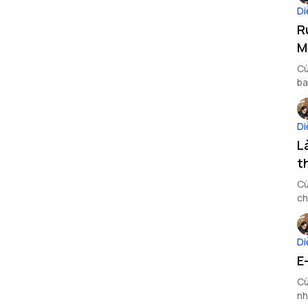
Di
R
M
Cù
ba
Di
L
t
Cù
ch
tă
Di
E
Cù
nh