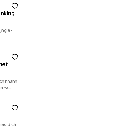
anking
dụng e-
net
ách nhanh
an và
iao dịch