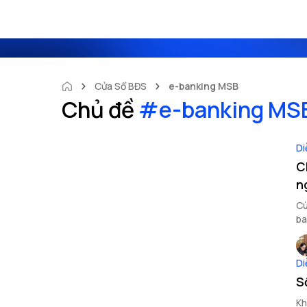
Cửa Sổ BĐS
e-banking MSB
Chủ đề
#
e-banking MS
Di
C
n
Cù
ba
Di
S
Kh