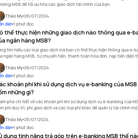
nking MSB để tối ưu hóa các giao dịch tài chính của bạn.
Thảo My
26/07/2024
ễn đàn
1 phút đọc
ó thể thực hiện những giao dịch nào thông qua e-b
ủa ngân hàng MSB?
ng tìm hiểu các loại giao dịch mà bạn có thể thực hiện thông qua e-b
a ngân hàng MSB, từ chuyển tiền, thanh toán hóa đơn, nạp tiền điện t
n đầu tư tài chính và nhiều tiện ích khác.
Thảo My
26/07/2024
ễn đàn
1 phút đọc
ác khoản phí khi sử dụng dịch vụ e-banking của MSB
ồm những gì?
ám phá chi tiết về các khoản phí khi sử dụng dịch vụ e-banking của M
m phí duy trì, phí giao dịch và các loại phí khác để quản lý tài chính m
ệu quả.
Thảo My
25/07/2024
ễn đàn
1 phút đọc
ử dụng tính năng trả góp trên e-banking MSB thế nà