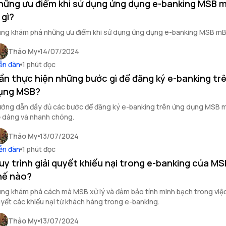
hững ưu điểm khi sử dụng ứng dụng e-banking MSB 
 gì?
ng khám phá những ưu điểm khi sử dụng ứng dụng e-banking MSB mB
Thảo My
14/07/2024
ễn đàn
1 phút đọc
ần thực hiện những bước gì để đăng ký e-banking tr
ụng MSB?
ớng dẫn đầy đủ các bước để đăng ký e-banking trên ứng dụng MSB 
 dàng và nhanh chóng.
Thảo My
13/07/2024
ễn đàn
1 phút đọc
uy trình giải quyết khiếu nại trong e-banking của M
hế nào?
ng khám phá cách mà MSB xử lý và đảm bảo tính minh bạch trong việc
yết các khiếu nại từ khách hàng trong e-banking.
Thảo My
13/07/2024