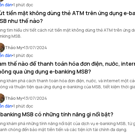
ễn đàn
1 phút đọc
út tiền mặt không dùng thẻ ATM trên ứng dụng e-b
SB như thế nào?
ng tìm hiểu chi tiết cách rút tiền mặt không dùng thẻ ATM trên ứng 
nking MSB.
Thảo My
13/07/2024
ễn đàn
1 phút đọc
àm thế nào để thanh toán hóa đơn điện, nước, inter
hông qua ứng dụng e-banking MSB?
ng khám phá cách thanh toán hóa đơn điện, nước, và internet một c
óng và thuận tiện qua ứng dụng e-banking của MSB, tiết kiệm thời gi
ng tính bảo mật cho giao dịch của bạn.
Thảo My
13/07/2024
ễn đàn
1 phút đọc
-banking MSB có những tính năng gì nổi bật?
ng khám phá những tính năng nổi bật của dịch vụ e-banking MSB, từ g
anh chóng đến bảo mật tiên tiến và các tiện ích tài chính đa dạng.