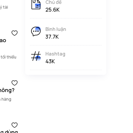
Chủ đề
ý tài
25.6K
Bình luận
37.7K
bao
Hashtag
tối thiểu
43K
không?
n hàng
ng dùng