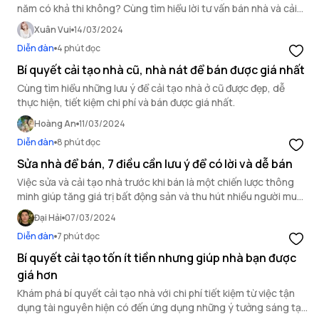
năm có khả thi không? Cùng tìm hiểu lời tư vấn bán nhà và cải
tạo nhà ở từ chuyên gia để đạt hiệu quả tối ưu.
Xuân Vui
14/03/2024
Diễn đàn
4 phút đọc
Bí quyết cải tạo nhà cũ, nhà nát để bán được giá nhất
Cùng tìm hiểu những lưu ý để cải tạo nhà ở cũ được đẹp, dễ
thực hiện, tiết kiệm chi phí và bán được giá nhất.
Hoàng An
11/03/2024
Diễn đàn
8 phút đọc
Sửa nhà để bán, 7 điều cần lưu ý để có lời và dễ bán
Việc sửa và cải tạo nhà trước khi bán là một chiến lược thông
minh giúp tăng giá trị bất động sản và thu hút nhiều người mua
hơn. Dưới đây là 7 điều cần lưu ý để đảm bảo bạn có lời và dễ
Đại Hải
07/03/2024
bán khi quyết định sửa nhà để bán.
Diễn đàn
7 phút đọc
Bí quyết cải tạo tốn ít tiền nhưng giúp nhà bạn được
giá hơn
Khám phá bí quyết cải tạo nhà với chi phí tiết kiệm từ việc tận
dụng tài nguyên hiện có đến ứng dụng những ý tưởng sáng tạo