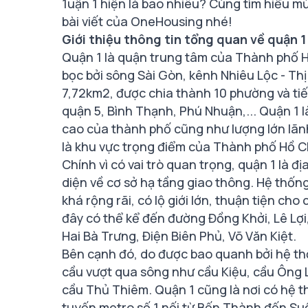
1uận 1 hiện là bao nhiêu? Cùng tìm hiểu m
bài viết của OneHousing nhé!
Giới thiệu thông tin tổng quan về quận 1
Quận 1 là quận trung tâm của Thành phố Hồ 
bọc bởi sông Sài Gòn, kênh Nhiêu Lộc - Th
7,72km2, được chia thành 10 phường và tiế
quận 5, Bình Thạnh, Phú Nhuận,... Quận 1 
cao của thành phố cũng như lượng lớn lãnh
là khu vực trọng điểm của Thành phố Hồ Chí
Chính vì có vai trò quan trọng, quận 1 là đ
diện về cơ sở hạ tầng giao thông. Hệ thốn
khá rộng rãi, có lộ giới lớn, thuận tiện ch
đây có thể kể đến đường Đồng Khởi, Lê L
Hai Bà Trưng, Điện Biên Phủ, Võ Văn Kiệt.
Bên cạnh đó, do được bao quanh bởi hệ th
cầu vượt qua sông như cầu Kiệu, cầu Ông 
cầu Thủ Thiêm. Quận 1 cũng là nơi có hệ t
tuyến metro số 1 nối từ Bến Thành đến Suố