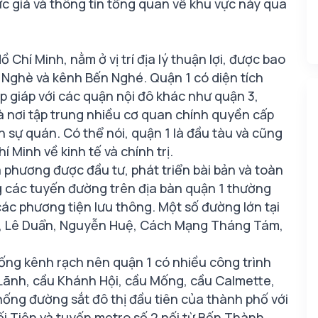
ức giá và thông tin tổng quan về khu vực này qua
Chí Minh, nằm ở vị trí địa lý thuận lợi, được bao
ị Nghè và kênh Bến Nghé. Quận 1 có diện tích
p giáp với các quận nội đô khác như quận 3,
là nơi tập trung nhiều cơ quan chính quyền cấp
 sự quán. Có thể nói, quận 1 là đầu tàu và cũng
 Minh về kinh tế và chính trị.
ịa phương được đầu tư, phát triển bài bản và toàn
g các tuyến đường trên địa bàn quận 1 thường
o các phương tiện lưu thông. Một số đường lớn tại
ợi, Lê Duẩn, Nguyễn Huệ, Cách Mạng Tháng Tám,
ống kênh rạch nên quận 1 có nhiều công trình
Lãnh, cầu Khánh Hội, cầu Mống, cầu Calmette,
hống đường sắt đô thị đầu tiên của thành phố với
i Tiên và tuyến metro số 2 nối từ Bến Thành