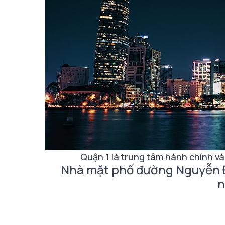
Quận 1 là trung tâm hành chính và
Nhà mặt phố đường Nguyễn Đì
n