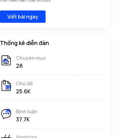
Viết bài ngay
Thống kê diễn đàn
Chuyên mục
28
Chủ đề
25.6K
Bình luận
37.7K
Hashtag