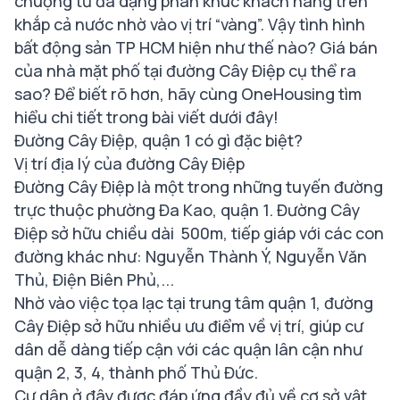
chuộng từ đa dạng phân khúc khách hàng trên
khắp cả nước nhờ vào vị trí “vàng”. Vậy tình hình
bất động sản TP HCM hiện như thế nào? Giá bán
của nhà mặt phố tại đường Cây Điệp cụ thể ra
sao? Để biết rõ hơn, hãy cùng OneHousing tìm
hiểu chi tiết trong bài viết dưới đây!
Đường Cây Điệp, quận 1 có gì đặc biệt?
Vị trí địa lý của đường Cây Điệp
Đường Cây Điệp là một trong những tuyến đường
trực thuộc phường Đa Kao, quận 1. Đường Cây
Điệp sở hữu chiều dài 500m, tiếp giáp với các con
đường khác như: Nguyễn Thành Ý, Nguyễn Văn
Thủ, Điện Biên Phủ,...
Nhờ vào việc tọa lạc tại trung tâm quận 1, đường
Cây Điệp sở hữu nhiều ưu điểm về vị trí, giúp cư
dân dễ dàng tiếp cận với các quận lân cận như
quận 2, 3, 4, thành phố Thủ Đức.
Cư dân ở đây được đáp ứng đầy đủ về cơ sở vật