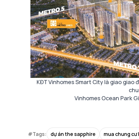
KĐT Vinhomes Smart City là giao giao 
chu
Vinhomes Ocean Park Gi
#Tags:
dự án the sapphire
mua chung cư 