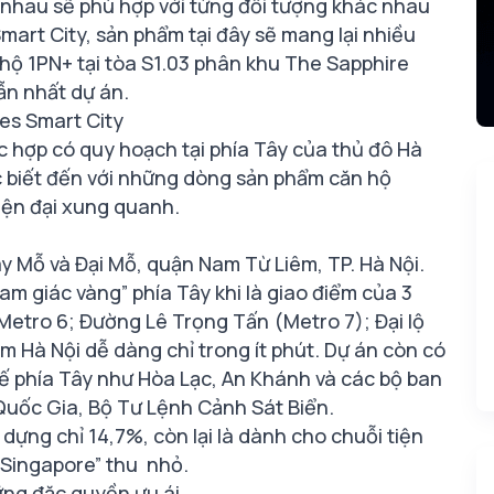
c nhau sẽ phù hợp với từng đối tượng khác nhau
mart City, sản phẩm tại đây sẽ mang lại nhiều
 hộ 1PN+ tại tòa S1.03 phân khu The Sapphire
ẫn nhất dự án.
es Smart City
c hợp có quy hoạch tại phía Tây của thủ đô Hà
c biết đến với những dòng sản phẩm căn hộ
hiện đại xung quanh.
ây Mỗ và Đại Mỗ, quận Nam Từ Liêm, TP. Hà Nội.
am giác vàng” phía Tây khi là giao điểm của 3
Metro 6; Đường Lê Trọng Tấn (Metro 7); Đại lộ
m Hà Nội dễ dàng chỉ trong ít phút. Dự án còn có
nh tế phía Tây như Hòa Lạc, An Khánh và các bộ ban
uốc Gia, Bộ Tư Lệnh Cảnh Sát Biển.
 dựng chỉ 14,7%, còn lại là dành cho chuỗi tiện
“Singapore” thu nhỏ.
hững đặc quyền ưu ái