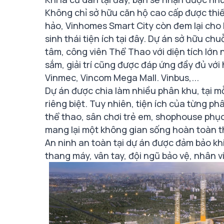
Không chỉ sở hữu căn hộ cao cấp được thiế
hảo, Vinhomes Smart City còn đem lại cho 
sinh thái tiện ích tại đây. Dự án sở hữu ch
tâm, công viên Thể Thao với diện tích lớn n
sắm, giải trí cũng được đáp ứng đầy đủ với
Vinmec, Vincom Mega Mall. Vinbus,...
Dự án được chia làm nhiều phân khu, tại m
riêng biệt. Tuy nhiên, tiện ích của từng phâ
thể thao, sân chơi trẻ em, shophouse phục 
mang lại một không gian sống hoàn toàn t
An ninh an toàn tại dự án được đảm bảo kh
thang máy, vân tay, đội ngũ bảo vệ, nhân v