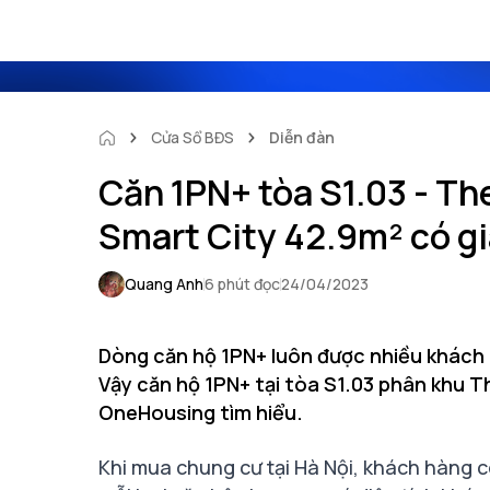
Cửa Sổ BĐS
Diễn đàn
Căn 1PN+ tòa S1.03 - Th
Smart City 42.9m² có g
Quang Anh
6 phút đọc
24/04/2023
Dòng căn hộ 1PN+ luôn được nhiều khách
Vậy căn hộ 1PN+ tại tòa S1.03 phân khu 
OneHousing tìm hiểu.
Khi mua chung cư tại Hà Nội, khách hàng có