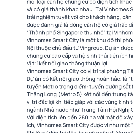
mỗi loại căn hộ chung cư có diện tích khá
và có giá thành khác nhau. Tại Vinhomes S
trải nghiệm tuyệt vời cho khách hàng, căn
được đánh giá là dòng căn hộ có giá hấp d
“Thành phố Singapore thu nhỏ” tại Vinhom
Vinhomes Smart City là một khu đô thị phứ
Nội thuộc chủ đầu tư Vingroup. Dự án đượ
chung cư cao cấp và hệ sinh thái tiện ích 
Vị trí kết nối giao thông thuận lợi
Vinhomes Smart City có vị trí tại phường T
Dự án có kết nối giao thông hoàn hảo, là “t
tuyến Metro trọng điểm: tuyến đường sắt 
Thăng Long (Metro 5) kết nối đến trung tâ
vị trí đắc lợi khi tiếp giáp với các vùng ki
ngành Nhà nước như Trung Tâm Hội Nghị Q
Với diện tích lên đến 280 ha với mật độ xây
ích, Vinhomes Smart City được ví như một 
Khi là cư dân tại đây, bạn sẽ nhận được n