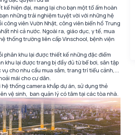
t kế hiện đại, mang lại cho bạn một tổ ấm hoàn
bạn những trải nghiệm tuyệt vời với những hệ
uỗi công viên Vườn Nhật, công viên biển hồ Trung
hất nhì cả nước. Ngoài ra, giáo dục, y tế, mua
 hệ thống trường liên cấp Vinschool, bệnh viện
ỗi phân khu lại được thiết kế những đặc điểm
n khu lại được trang bị đầy đủ từ bể bơi, sân tập
vụ cho nhu cầu mua sắm, trang trí tiểu cảnh,...
hoải mái cho cư dân.
i hệ thống camera khắp dự án, sử dụng thẻ
iên vệ sinh, ban quản lý có tâm tại các tòa nhà.