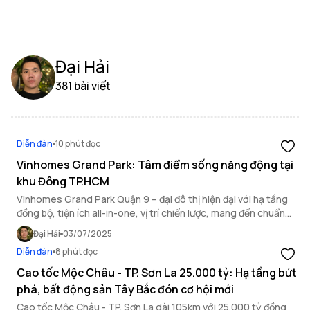
Đại Hải
381 bài viết
Diễn đàn
10 phút đọc
Vinhomes Grand Park: Tâm điểm sống năng động tại
khu Đông TP.HCM
Vinhomes Grand Park Quận 9 – đại đô thị hiện đại với hạ tầng
đồng bộ, tiện ích all-in-one, vị trí chiến lược, mang đến chuẩn
sống năng động, kết nối toàn cầu.
Đại Hải
03/07/2025
Diễn đàn
8 phút đọc
Cao tốc Mộc Châu - TP. Sơn La 25.000 tỷ: Hạ tầng bứt
phá, bất động sản Tây Bắc đón cơ hội mới
Cao tốc Mộc Châu - TP. Sơn La dài 105km với 25.000 tỷ đồng