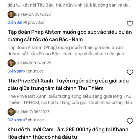
đầu tư, kết nối Tây Bắc, thúc đẩy kinh tế, bất động sản và du
lịch Sơn La bứt phá.
Đại Hải
27/06/2025
Diễn đàn
8 phút đọc
Tập đoàn Pháp Alstom muốn góp sức vào siêu dự án
đường sắt tốc độ cao Bắc - Nam
Tập đoàn Alstom (Pháp) mong muốn tham gia siêu dự án
đường sắt tốc độ cao Bắc - Nam, góp phần phát triển giao
thông và chuyển giao công nghệ cho Việt Nam.
Đại Hải
20/06/2025
Diễn đàn
7 phút đọc
The Privé Đất Xanh: Tuyên ngôn sống của giới siêu
giàu giữa trung tâm tài chính Thủ Thiêm
The Privé Đất Xanh, biểu tượng sống siêu sang giữa lòng Thủ
Thiêm, TP.HCM, nơi hội tụ đẳng cấp giới tài phiệt và cơ hội đầu
tư sinh lời bền vững hiếm có.
Đại Hải
17/06/2025
Diễn đàn
7 phút đọc
Khu đô thị mới Cam Lâm 285.000 tỷ đồng tại Khánh
Hòa chính thức có nhà đầu tư