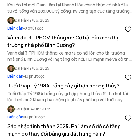
Khu đô thị mới Cam Lâm tại Khánh Hòa chính thức có nhà đầu
tư với tổng vốn 285.000 tỷ đồng, kỳ vọng tạo cực tăng trưởng
mới khu vực Nam Trung Bộ.
Đại Hải
12/06/2025
Diễn đàn
9 phút đọc
Vành đai 3 TP.HCM thông xe: Cơ hội nào cho thị
trường nhà phố Bình Dương?
Vành đai 3 TP.HCM thông xe mở ra cơ hội lớn cho thị trường
nhà phố Bình Dương với hạ tầng kết nối, FDI mạnh mẽ và đô thị
hóa nhanh. Khám phá tiềm năng đầu tư ngay!
Đại Hải
12/06/2025
Diễn đàn
10 phút đọc
Tuổi Giáp Tý 1984 trồng cây gì hợp phong thủy?
Tuổi Giáp Tý 1984 trồng cây gì hợp phong thủy để thu hút tài
lộc, bình an? Khám phá những loại cây phù hợp với tuổi này
trong bài viết sau đây.
Đại Hải
04/06/2025
Diễn đàn
10 phút đọc
Sáp nhập tỉnh thành 2025: Phí làm sổ đỏ có tăng
mạnh do thay đổi bảng giá đất hàng năm?