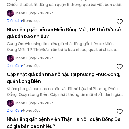
Chiếu, thuộc bất động sản quận 5 thông qua bài viết bên dưới.
Thanh Dũng
17/11/2023
Diễn đàn
5 phút đọc
Nhà riêng gần bến xe Miền Đông Mới, TP Thủ Đức có
giá bán bao nhiêu?
Cùng OneHousing tìm hiểu giá nhà riêng gần bến xe Miền
Đông Mới, TP Thủ Đức hiện tại là bao nhiêu, qua bài chia sẻ
ngay sau đây.
Thanh Dũng
17/11/2023
Diễn đàn
7 phút đọc
Cập nhật giá bán nhà nở hậu tại phường Phúc Đồng,
quận Long Biên
Khám phá giá bán nhà nở hậu và đất nở hậu tại Phường Phúc
Đồng, Quận Long Biên. Cập nhật thông tin mới nhất, đánh giá
tiềm năng đầu tư giúp bạn đưa ra quyết định đầu tư bất động
Thanh Dũng
17/11/2023
sản hiệu quả.
Diễn đàn
5 phút đọc
Nhà riêng gần bệnh viện Thận Hà Nội, quận Đống Đa
có giá bán bao nhiêu?