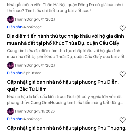
Nhà gần bệnh viện Thận Hà Nội, quận Đống Đa có giá bán như
thế nào? Tìm hiểu chi tiết trong bài viết sau!
Thanh Dũng
16/11/2023
Diễn đàn
4 phút đọc
Địa điểm tiến hành thủ tục nhập khẩu với hộ gia đình
mua nhà đất tại phố Khúc Thừa Dụ, quận Cầu Giấy
Cùng tìm hiểu địa điểm làm thủ tục nhập khẩu với hộ gia đình
mua nhà đất tại phố Khúc Thừa Dụ, quận Cầu Giấy qua bài viết
dưới đây.
Thanh Dũng
16/11/2023
Diễn đàn
5 phút đọc
Cập nhật giá bán nhà nở hậu tại phường Phú Diễn,
quận Bắc Từ Liêm
Nhà nở hậu là kết cấu kiến trúc đặc biệt có ý nghĩa lớn về mặt
phong thủy. Cùng OneHousing tìm hiểu tiềm năng bất động
sản quận Bắc Từ Liêm cùng giá bán nhà nở hậu phường Phú
Thanh Dũng
15/11/2023
Diễn trong bài viết dưới đây.
Diễn đàn
4 phút đọc
Cập nhật giá bán nhà nở hậu tại phường Phú Thượng,