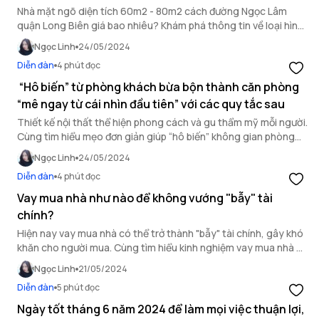
Nhà mặt ngõ diện tích 60m2 - 80m2 cách đường Ngọc Lâm
quận Long Biên giá bao nhiêu? Khám phá thông tin về loại hình
bất động sản này để mua, bán an tâm.
Ngọc Linh
24/05/2024
Diễn đàn
4 phút đọc
“Hô biến” từ phòng khách bừa bộn thành căn phòng
“mê ngay từ cái nhìn đầu tiên” với các quy tắc sau
Thiết kế nội thất thể hiện phong cách và gu thẩm mỹ mỗi người.
Cùng tìm hiểu mẹo đơn giản giúp “hô biến” không gian phòng
khách trở nên ngăn nắp, gọn gàng.
Ngọc Linh
24/05/2024
Diễn đàn
4 phút đọc
Vay mua nhà như nào để không vướng "bẫy" tài
chính?
Hiện nay vay mua nhà có thể trở thành "bẫy" tài chính, gây khó
khăn cho người mua. Cùng tìm hiểu kinh nghiệm vay mua nhà để
tránh những rủi ro tài chính.
Ngọc Linh
21/05/2024
Diễn đàn
5 phút đọc
Ngày tốt tháng 6 năm 2024 để làm mọi việc thuận lợi,