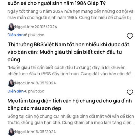
suôn sẻ cho người sinh năm 1984 Giáp Tý
Ngày tốt tháng 6 năm 2024 hứa hẹn mang đến những cơ hội và
may mắn cho người sinh năm 1984. Cùng tìm hiểu để chuẩn bị
các kế hoạch thật suôn sẻ cho mọi việc.
Ngọc Linh
20/05/2024
Diễn đàn
6 phút đọc
Thị trường BĐS Việt Nam tốt hơn nhiều khi được đặt
vào bàn cân: Muốn giàu thì cần biết cách đầu tư
đúng
“Muốn giàu thì cần biết cách đầu tư đúng”, đây là lời khuyên,
chiến lược đầu tư BĐS đầy tính toán. Cùng đặt vào bàn cân để
biết thị trường BĐS Việt Nam tốt hơn nhiều.
Ngọc Linh
19/05/2024
Diễn đàn
6 phút đọc
Mẹo làm tăng diện tích căn hộ chung cư cho gia đình
bằng các màu sơn đẹp
Sống tại căn hộ chung cư, nhiều gia đình đối mặt với vấn đề kích
thước không gian hạn chế. Cùng khám phá mẹo làm tăng diện
tích căn hộ chung cư bằng màu sơn đẹp.
Ngọc Linh
16/05/2024