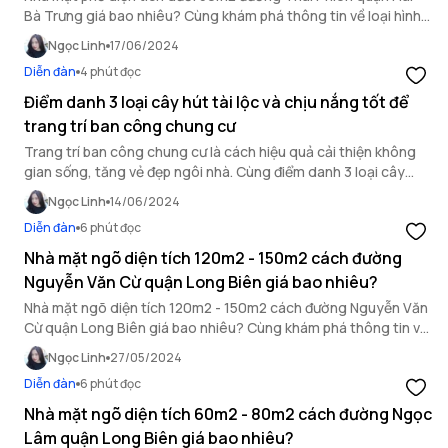
Bà Trưng giá bao nhiêu? Cùng khám phá thông tin về loại hình
bất động sản này qua bài viết dưới đây.
Ngọc Linh
17/06/2024
Diễn đàn
4 phút đọc
Điểm danh 3 loại cây hút tài lộc và chịu nắng tốt để
trang trí ban công chung cư
Trang trí ban công chung cư là cách hiệu quả cải thiện không
gian sống, tăng vẻ đẹp ngôi nhà. Cùng điểm danh 3 loại cây
trang trí nhà đẹp chịu nắng tốt và hút tài lộc.
Ngọc Linh
14/06/2024
Diễn đàn
6 phút đọc
Nhà mặt ngõ diện tích 120m2 - 150m2 cách đường
Nguyễn Văn Cừ quận Long Biên giá bao nhiêu?
Nhà mặt ngõ diện tích 120m2 - 150m2 cách đường Nguyễn Văn
Cừ quận Long Biên giá bao nhiêu? Cùng khám phá thông tin về
loại hình bất động sản này ngay sau đây.
Ngọc Linh
27/05/2024
Diễn đàn
6 phút đọc
Nhà mặt ngõ diện tích 60m2 - 80m2 cách đường Ngọc
Lâm quận Long Biên giá bao nhiêu?