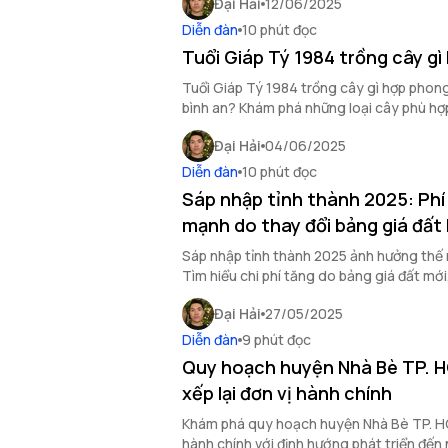
Đại Hải
12/06/2025
Diễn đàn
10 phút đọc
Tuổi Giáp Tý 1984 trồng cây g
Tuổi Giáp Tý 1984 trồng cây gì hợp phong 
bình an? Khám phá những loại cây phù hợp
viết sau đây.
Đại Hải
04/06/2025
Diễn đàn
10 phút đọc
Sáp nhập tỉnh thành 2025: Phí
mạnh do thay đổi bảng giá đấ
Sáp nhập tỉnh thành 2025 ảnh hưởng thế 
Tìm hiểu chi phí tăng do bảng giá đất mới
cách tránh phí cao từ 1/1/2026.
Đại Hải
27/05/2025
Diễn đàn
9 phút đọc
Quy hoạch huyện Nhà Bè TP. H
xếp lại đơn vị hành chính
Khám phá quy hoạch huyện Nhà Bè TP. HC
hành chính với định hướng phát triển đến