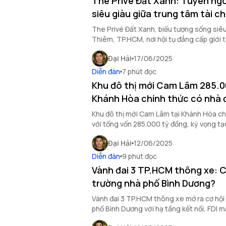
The Privé Đất Xanh: Tuyên ngô
siêu giàu giữa trung tâm tài c
The Privé Đất Xanh, biểu tượng sống siê
Thiêm, TP.HCM, nơi hội tụ đẳng cấp giới tà
sinh lời bền vững hiếm có.
Đại Hải
17/06/2025
Diễn đàn
7 phút đọc
Khu đô thị mới Cam Lâm 285.00
Khánh Hòa chính thức có nhà 
Khu đô thị mới Cam Lâm tại Khánh Hòa ch
với tổng vốn 285.000 tỷ đồng, kỳ vọng t
khu vực Nam Trung Bộ.
Đại Hải
12/06/2025
Diễn đàn
9 phút đọc
Vành đai 3 TP.HCM thông xe: C
trường nhà phố Bình Dương?
Vành đai 3 TP.HCM thông xe mở ra cơ hội 
phố Bình Dương với hạ tầng kết nối, FDI 
nhanh. Khám phá tiềm năng đầu tư ngay!