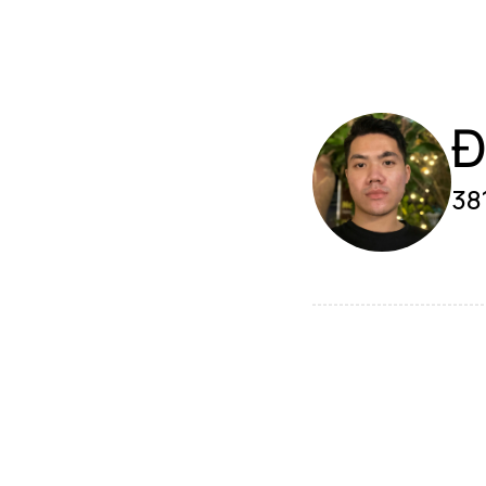
Đ
381