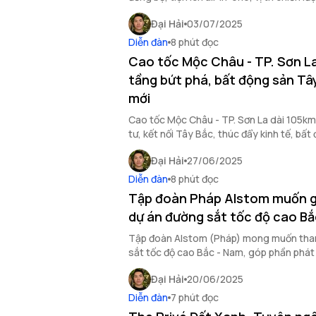
năng động, kết nối toàn cầu.
Đại Hải
03/07/2025
Diễn đàn
8 phút đọc
Cao tốc Mộc Châu - TP. Sơn La
tầng bứt phá, bất động sản Tâ
mới
Cao tốc Mộc Châu - TP. Sơn La dài 105km
tư, kết nối Tây Bắc, thúc đẩy kinh tế, bất
La bứt phá.
Đại Hải
27/06/2025
Diễn đàn
8 phút đọc
Tập đoàn Pháp Alstom muốn g
dự án đường sắt tốc độ cao Bắ
Tập đoàn Alstom (Pháp) mong muốn tham
sắt tốc độ cao Bắc - Nam, góp phần phát 
chuyển giao công nghệ cho Việt Nam.
Đại Hải
20/06/2025
Diễn đàn
7 phút đọc