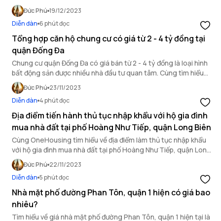
bao nhiêu” qua bài viết sau!
Đức Phú
19/12/2023
Diễn đàn
6 phút đọc
Tổng hợp căn hộ chung cư có giá từ 2 - 4 tỷ đồng tại
quận Đống Đa
Chung cư quận Đống Đa có giá bán từ 2 - 4 tỷ đồng là loại hình
bất động sản được nhiều nhà đầu tư quan tâm. Cùng tìm hiểu
các thông tin về chung cư có giá bán từ 2 - 4 tỷ tại quận Đống
Đức Phú
23/11/2023
Đa trong bài viết dưới đây.
Diễn đàn
4 phút đọc
Địa điểm tiến hành thủ tục nhập khẩu với hộ gia đình
mua nhà đất tại phố Hoàng Như Tiếp, quận Long Biên
Cùng OneHousing tìm hiểu về địa điểm làm thủ tục nhập khẩu
với hộ gia đình mua nhà đất tại phố Hoàng Như Tiếp, quận Long
Biên ngay sau đây.
Đức Phú
22/11/2023
Diễn đàn
5 phút đọc
Nhà mặt phố đường Phan Tôn, quận 1 hiện có giá bao
nhiêu?
Tìm hiểu về giá nhà mặt phố đường Phan Tôn, quận 1 hiện tại là