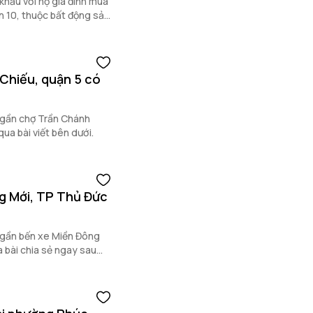
khẩu với hộ gia đình mua
n 10, thuộc bất động sản
Chiếu, quận 5 có
 gần chợ Trần Chánh
ua bài viết bên dưới.
g Mới, TP Thủ Đức
 gần bến xe Miền Đông
a bài chia sẻ ngay sau