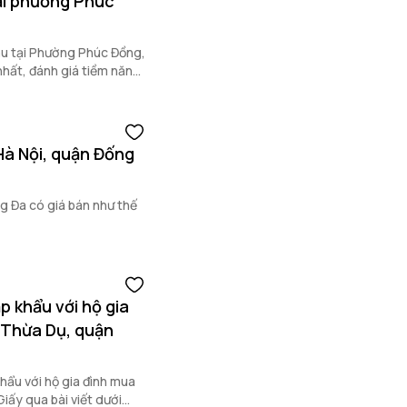
ại phường Phúc
ậu tại Phường Phúc Đồng,
nhất, đánh giá tiềm năng
bất động sản hiệu quả.
Hà Nội, quận Đống
g Đa có giá bán như thế
p khẩu với hộ gia
 Thừa Dụ, quận
hẩu với hộ gia đình mua
iấy qua bài viết dưới