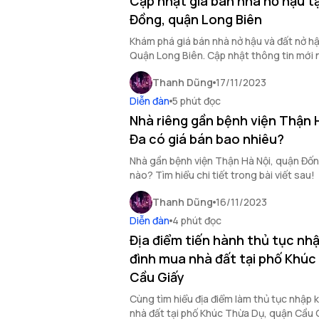
Cập nhật giá bán nhà nở hậu t
Đồng, quận Long Biên
Khám phá giá bán nhà nở hậu và đất nở h
Quận Long Biên. Cập nhật thông tin mới 
đầu tư giúp bạn đưa ra quyết định đầu tư 
Thanh Dũng
17/11/2023
Diễn đàn
5 phút đọc
Nhà riêng gần bệnh viện Thận 
Đa có giá bán bao nhiêu?
Nhà gần bệnh viện Thận Hà Nội, quận Đốn
nào? Tìm hiểu chi tiết trong bài viết sau!
Thanh Dũng
16/11/2023
Diễn đàn
4 phút đọc
Địa điểm tiến hành thủ tục nhậ
đình mua nhà đất tại phố Khúc
Cầu Giấy
Cùng tìm hiểu địa điểm làm thủ tục nhập k
nhà đất tại phố Khúc Thừa Dụ, quận Cầu G