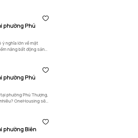
ại phường Phú
ó ý nghĩa lớn về mặt
iềm năng bất động sản
ậu phường Phú Diễn
ại phường Phú
u tại phường Phú Thượng,
o nhiêu? OneHousing sẽ
ại phường Biên