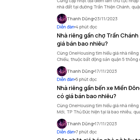
Cùng cập nhật địa điểm làm thủ tục nhập 
nhà đất tại đường Trần Thiện Chánh, quậ
TP.HCM qua bài viết dưới đây.
Thanh Dũng
23/11/2023
Diễn đàn
4 phút đọc
Nhà riêng gần chợ Trần Chánh 
giá bán bao nhiêu?
Cùng OneHousing tìm hiểu giá nhà riêng
Chiếu, thuộc bất động sản quận 5 thông q
Thanh Dũng
17/11/2023
Diễn đàn
5 phút đọc
Nhà riêng gần bến xe Miền Đôn
có giá bán bao nhiêu?
Cùng OneHousing tìm hiểu giá nhà riêng
Mới, TP Thủ Đức hiện tại là bao nhiêu, qu
đây.
Thanh Dũng
17/11/2023
Diễn đàn
7 phút đọc