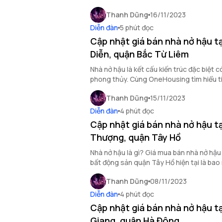
đây.
Thanh Dũng
16/11/2023
Diễn đàn
5 phút đọc
Cập nhật giá bán nhà nở hậu t
Diễn, quận Bắc Từ Liêm
Nhà nở hậu là kết cấu kiến trúc đặc biệt c
phong thủy. Cùng OneHousing tìm hiểu t
quận Bắc Từ Liêm cùng giá bán nhà nở h
Thanh Dũng
15/11/2023
trong bài viết dưới đây.
Diễn đàn
4 phút đọc
Cập nhật giá bán nhà nở hậu t
Thượng, quận Tây Hồ
Nhà nở hậu là gì? Giá mua bán nhà nở hậ
bất động sản quận Tây Hồ hiện tại là ba
giải đáp cho bạn trong bài viết sau đây.
Thanh Dũng
08/11/2023
Diễn đàn
4 phút đọc
Cập nhật giá bán nhà nở hậu t
Giang, quận Hà Đông