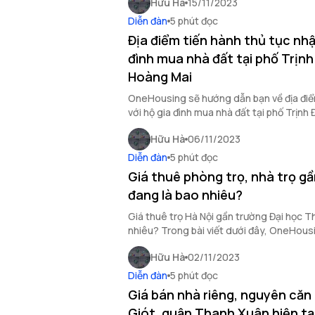
Hữu Hà
15/11/2023
Diễn đàn
5 phút đọc
Địa điểm tiến hành thủ tục nhậ
đình mua nhà đất tại phố Trịnh
Hoàng Mai
OneHousing sẽ hướng dẫn bạn về địa điể
với hộ gia đình mua nhà đất tại phố Trịn
Mai qua bài viết dưới đây.
Hữu Hà
06/11/2023
Diễn đàn
5 phút đọc
Giá thuê phòng trọ, nhà trọ g
đang là bao nhiêu?
Giá thuê trọ Hà Nội gần trường Đại học T
nhiêu? Trong bài viết dưới đây, OneHousi
chi tiết cho bạn.
Hữu Hà
02/11/2023
Diễn đàn
5 phút đọc
Giá bán nhà riêng, nguyên căn
Giót, quận Thanh Xuân hiện tại