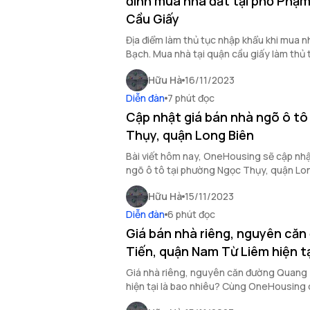
đình mua nhà đất tại phố Phạm
Cầu Giấy
Địa điểm làm thủ tục nhập khẩu khi mua n
Bạch. Mua nhà tại quận cầu giấy làm thủ
Cầu Giấy, TP Hà Nội ở đâu?
Hữu Hà
16/11/2023
Diễn đàn
7 phút đọc
Cập nhật giá bán nhà ngõ ô tô
Thụy, quận Long Biên
Bài viết hôm nay, OneHousing sẽ cập nhậ
ngõ ô tô tại phường Ngọc Thụy, quận Lon
cái nhìn tổng quan về thị trường bất động 
Hữu Hà
15/11/2023
Diễn đàn
6 phút đọc
Giá bán nhà riêng, nguyên că
Tiến, quận Nam Từ Liêm hiện tạ
Giá nhà riêng, nguyên căn đường Quang
hiện tại là bao nhiêu? Cùng OneHousing 
động sản quận Nam Từ Liêm qua bài viết 