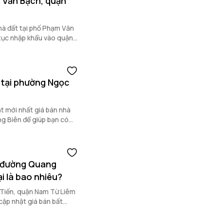
 Văn Bạch, quận
hà đất tại phố Phạm Văn
 tục nhập khẩu vào quận
 tại phường Ngọc
t mới nhất giá bán nhà
g Biên để giúp bạn có
sản Hà Nội hiện tại.
n đường Quang
i là bao nhiêu?
 Tiến, quận Nam Từ Liêm
cập nhật giá bán bất
sau.