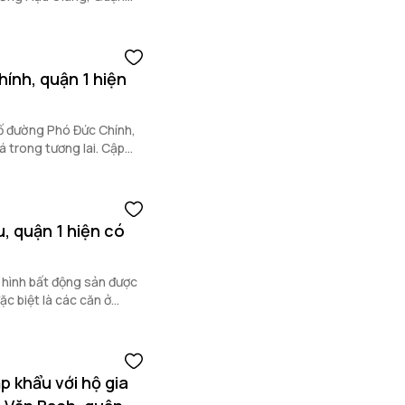
ính, quận 1 hiện
ố đường Phó Đức Chính,
á trong tương lai. Cập
này.
, quận 1 hiện có
 hình bất động sản được
c biệt là các căn ở
.
p khẩu với hộ gia