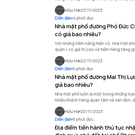
Tân Bình qua bài viết sau.
Hữu Hà
23/11/2023
Diễn đàn
4 phút đọc
Nhà mặt phố đường Phó Đức Ch
có giá bao nhiêu?
Với những tiềm năng hiện có, nhà mặt ph
quận 1 có giá trị cao và tiềm năng tăng gi
nhật giá mặt phố mới nhất trong bài viết 
Hữu Hà
22/11/2023
Diễn đàn
5 phút đọc
Nhà mặt phố đường Mai Thị Lựu
giá bao nhiêu?
Nhà mặt phố luôn là một trong những loại
nhiều khách hàng quan tâm và săn đón, đặ
tuyến đường Mai Thị Lựu, quận 1, TP HCM
Hữu Hà
20/11/2023
Diễn đàn
5 phút đọc
Địa điểm tiến hành thủ tục nhậ