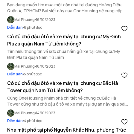
Bạn đang muốn tìm mua một căn nhà tại đường Hoàng Diệu,
Quận 4, TP.HCM? Bài viết này của OneHousing sẽ cung cấp
đến bạn các thông tin liên quan đến giá nhà riêng tại khu vực
Mai Phương
16/10/2023
này.
Diễn đàn
6 phút đọc
Có đủ chỗ đậu ôtô và xe máy tại chung cư Mỹ Đình
Plaza quận Nam Từ Liêm không?
Tìm hiểu thông tin về sức chứa hầm gửi xe tại chung cư Mỹ
Đình Plaza quận Nam Từ Liêm
Mai Phương
16/10/2023
Diễn đàn
5 phút đọc
Có đủ chỗ đậu ôtô và xe máy tại chung cư Bắc Hà
Tower quận Nam Từ Liêm không?
Cùng OneHousing khám phá chi tiết về chung cư Bắc Hà
Tower cũng như chỗ đậu ô tô và xe máy tại dự án này qua bài
viết sau!
Mai Phương
14/10/2023
Diễn đàn
4 phút đọc
Nhà mặt phố tại phố Nguyễn Khắc Nhu, phường Trúc