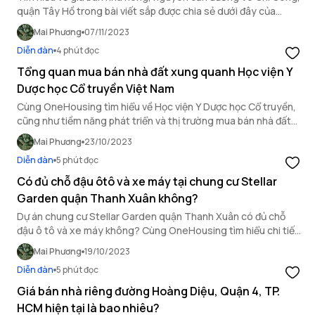
quận Tây Hồ trong bài viết sắp được chia sẻ dưới đây của
OneHousing.
Mai Phương
07/11/2023
Diễn đàn
4 phút đọc
Tổng quan mua bán nhà đất xung quanh Học viện Y
Dược học Cổ truyền Việt Nam
Cùng OneHousing tìm hiểu về Học viện Y Dược học Cổ truyền,
cũng như tiềm năng phát triển và thị trường mua bán nhà đất
xung quanh khu vực này nhé!
Mai Phương
23/10/2023
Diễn đàn
5 phút đọc
Có đủ chỗ đậu ôtô và xe máy tại chung cư Stellar
Garden quận Thanh Xuân không?
Dự án chung cư Stellar Garden quận Thanh Xuân có đủ chỗ
đậu ô tô và xe máy không? Cùng OneHousing tìm hiểu chi tiết
trong bài viết sau!
Mai Phương
19/10/2023
Diễn đàn
5 phút đọc
Giá bán nhà riêng đường Hoàng Diệu, Quận 4, TP.
HCM hiện tại là bao nhiêu?