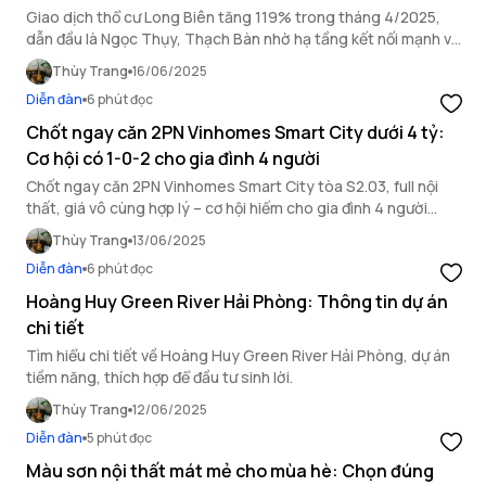
Giao dịch thổ cư Long Biên tăng 119% trong tháng 4/2025,
dẫn đầu là Ngọc Thụy, Thạch Bàn nhờ hạ tầng kết nối mạnh và
nhu cầu mua ở thực tăng cao.
Thùy Trang
16/06/2025
Diễn đàn
6 phút đọc
Chốt ngay căn 2PN Vinhomes Smart City dưới 4 tỷ:
Cơ hội có 1-0-2 cho gia đình 4 người
Chốt ngay căn 2PN Vinhomes Smart City tòa S2.03, full nội
thất, giá vô cùng hợp lý – cơ hội hiếm cho gia đình 4 người
muốn an cư tại đại đô thị thông minh.
Thùy Trang
13/06/2025
Diễn đàn
6 phút đọc
Hoàng Huy Green River Hải Phòng: Thông tin dự án
chi tiết
Tìm hiểu chi tiết về Hoàng Huy Green River Hải Phòng, dự án
tiềm năng, thích hợp để đầu tư sinh lời.
Thùy Trang
12/06/2025
Diễn đàn
5 phút đọc
Màu sơn nội thất mát mẻ cho mùa hè: Chọn đúng