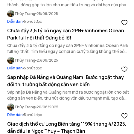
thành, đóng góp to lớn cho mục tiêu trung và dài hạn của phát
triển kinh tế – xã hội, kết nối Việt Nam và Trung Quốc, tăng khả
Thùy Trang
25/06/2025
năng hội nhập, thân thiện môi trường.
Diễn đàn
5 phút đọc
Chưa đầy 3,5 tỷ có ngay căn 2PN+ Vinhomes Ocean
Park full nội thất Đừng bỏ lỡ!
Chưa đầy 3,5 tỷ đồng có ngay căn 2PN+ Vinhomes Ocean Park
full nội thất. Tìm hiểu ngay cơ hội an cư lý tưởng không thể bỏ
qua này.
Thùy Trang
23/06/2025
Diễn đàn
5 phút đọc
Sáp nhập Đà Nẵng và Quảng Nam: Bước ngoặt thay
đổi thị trường bất động sản ven biển
Sáp nhập Đà Nẵng và Quảng Nam mở ra bước ngoặt lớn cho bất
động sản ven biển, thu hút dòng vốn đầu tư mạnh mẽ, tạo đà
phát triển đô thị bền vững.
Thùy Trang
20/06/2025
Diễn đàn
5 phút đọc
Giao dịch thổ cư Long Biên tăng 119% tháng 4/2025,
dẫn đầu là Ngọc Thụy – Thạch Bàn