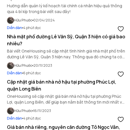
Hướng dẫn quản lý kế hoạch tài chính cá nhân hiệu quả thông
qua 4 bí kíp trong bài viết sau đây!
Hữu Phước
02/04/2024
Diễn đàn
4 phút đọc
Nhà mặt phố đường Lê Văn Sỹ, Quận 3 hiện có giá bao
nhiêu?
Bài viết OneHousing sẽ cập nhật tình hình giá nhà mặt phố trên
đường Lê Văn Sỹ, Quận 3 hiện nay. Thông qua đó chúng ta có
thể nắm bắt tình hình bất động sản TP HCM.
Hữu Phước
20/11/2023
Diễn đàn
6 phút đọc
Cập nhật giá bán nhà nở hậu tại phường Phúc Lợi,
quận Long Biên
OneHousing sẽ cập nhật giá bán nhà nở hậu tại phường Phúc
Lợi, quận Long Biên, để giúp bạn nắm bắt thông tin mới nhất về
thị trường bất động sản tại khu vực này; đồng thời khám phá
Hữu Phước
16/11/2023
các cơ hội đầu tư tiềm năng.
Diễn đàn
4 phút đọc
Giá bán nhà riêng, nguyên căn đường Tô Ngọc Vân,