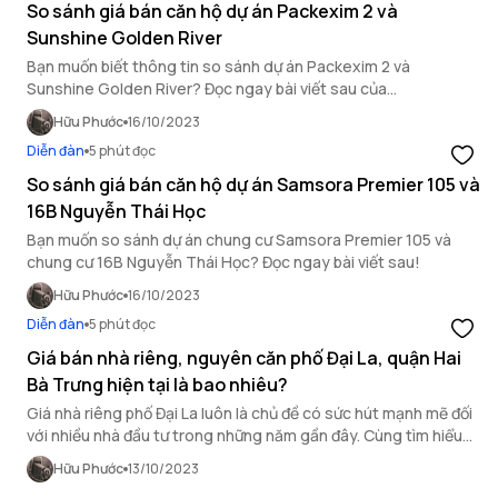
So sánh giá bán căn hộ dự án Packexim 2 và
Sunshine Golden River
Bạn muốn biết thông tin so sánh dự án Packexim 2 và
Sunshine Golden River? Đọc ngay bài viết sau của
OneHousing!
Hữu Phước
16/10/2023
Diễn đàn
5 phút đọc
So sánh giá bán căn hộ dự án Samsora Premier 105 và
16B Nguyễn Thái Học
Bạn muốn so sánh dự án chung cư Samsora Premier 105 và
chung cư 16B Nguyễn Thái Học? Đọc ngay bài viết sau!
Hữu Phước
16/10/2023
Diễn đàn
5 phút đọc
Giá bán nhà riêng, nguyên căn phố Đại La, quận Hai
Bà Trưng hiện tại là bao nhiêu?
Giá nhà riêng phố Đại La luôn là chủ đề có sức hút mạnh mẽ đối
với nhiều nhà đầu tư trong những năm gần đây. Cùng tìm hiểu
thị trường bất động sản quận Hai Bà Trưng qua bài viết sau của
Hữu Phước
13/10/2023
OneHousing!