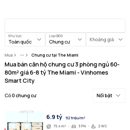
Khu Vực
Loại BĐS
Khoảng giá
Toàn quốc
Chung cư
Mua
Chung cư tại The Miami
More
Mua bán căn hộ chung cư 3 phòng ngủ 60-
80m² giá 6-8 tỷ The Miami - Vinhomes
Smart City
Có
0
chung cư
Nổi bật
6.9 tỷ
92 triệu/m²
75.4 m²
3 PN
2 WC