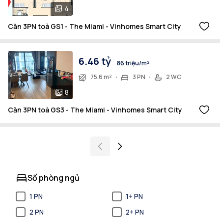
4
Căn 3PN toà GS1 - The Miami - Vinhomes Smart City
6.46 tỷ
86 triệu/m²
75.6 m²
3 PN
2 WC
8
Căn 3PN toà GS3 - The Miami - Vinhomes Smart City
Số phòng ngủ
1 PN
1+ PN
2 PN
2+ PN