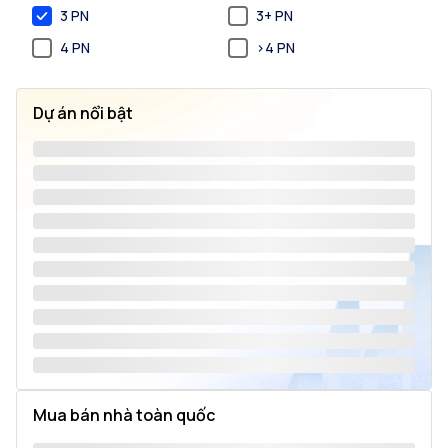
3 PN
3+ PN
4 PN
>4 PN
Dự án nổi bật
Mua bán nhà toàn quốc