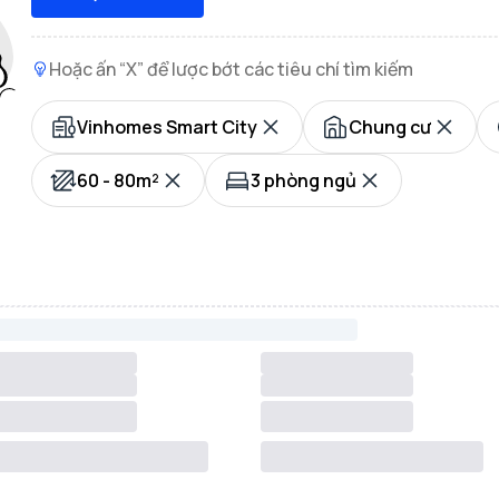
Hoặc ấn “X” để lược bớt các tiêu chí tìm kiếm
Vinhomes Smart City
Chung cư
60 - 80m²
3 phòng ngủ