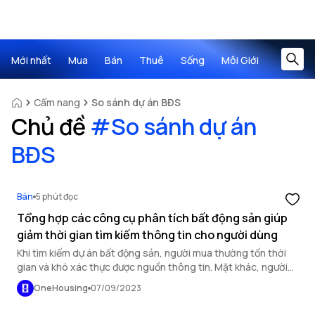
Mới nhất
Mua
Bán
Thuê
Sống
Môi Giới
Cẩm nang
So sánh dự án BĐS
Chủ đề
#
So sánh dự án
BĐS
Bán
5 phút đọc
Tổng hợp các công cụ phân tích bất động sản giúp
giảm thời gian tìm kiếm thông tin cho người dùng
Khi tìm kiếm dự án bất động sản, người mua thường tốn thời
gian và khó xác thực được nguồn thông tin. Mặt khác, người
bán nhà cũng không tiếp cận được khách hàng tiềm năng do
OneHousing
07/09/2023
thiếu điểm chạm và công cụ hỗ trợ tìm kiếm. Nhằm giải quyết
những vấn đề trên, công cụ phân tích bất động sản giúp tiết