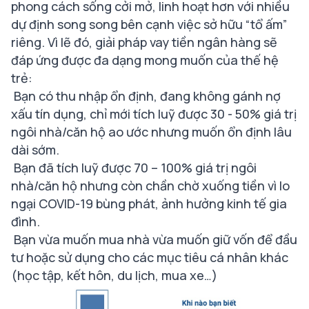
phong cách sống cởi mở, linh hoạt hơn với nhiều
dự định song song bên cạnh việc sở hữu “tổ ấm”
riêng. Vì lẽ đó, giải pháp vay tiền ngân hàng sẽ
đáp ứng được đa dạng mong muốn của thế hệ
trẻ:
Bạn có thu nhập ổn định, đang không gánh nợ
xấu tín dụng, chỉ mới tích luỹ được 30 - 50% giá trị
ngôi nhà/căn hộ ao ước nhưng muốn ổn định lâu
dài sớm.
Bạn đã tích luỹ được 70 – 100% giá trị ngôi
nhà/căn hộ nhưng còn chần chờ xuống tiền vì lo
ngại COVID-19 bùng phát, ảnh hưởng kinh tế gia
đình.
Bạn vừa muốn mua nhà vừa muốn giữ vốn để đầu
tư hoặc sử dụng cho các mục tiêu cá nhân khác
(học tập, kết hôn, du lịch, mua xe…)