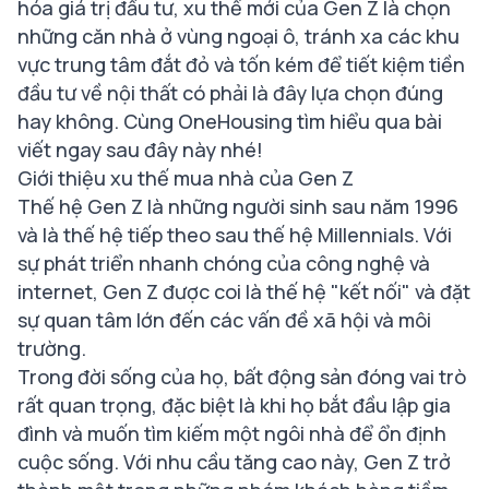
hóa giá trị đầu tư, xu thế mới của Gen Z là chọn
những căn nhà ở vùng ngoại ô, tránh xa các khu
vực trung tâm đắt đỏ và tốn kém để tiết kiệm tiền
đầu tư về nội thất có phải là đây lựa chọn đúng
hay không. Cùng OneHousing tìm hiểu qua bài
viết ngay sau đây này nhé!
Giới thiệu xu thế mua nhà của Gen Z
Thế hệ Gen Z là những người sinh sau năm 1996
và là thế hệ tiếp theo sau thế hệ Millennials. Với
sự phát triển nhanh chóng của công nghệ và
internet, Gen Z được coi là thế hệ "kết nối" và đặt
sự quan tâm lớn đến các vấn đề xã hội và môi
trường.
Trong đời sống của họ, bất động sản đóng vai trò
rất quan trọng, đặc biệt là khi họ bắt đầu lập gia
đình và muốn tìm kiếm một ngôi nhà để ổn định
cuộc sống. Với nhu cầu tăng cao này, Gen Z trở